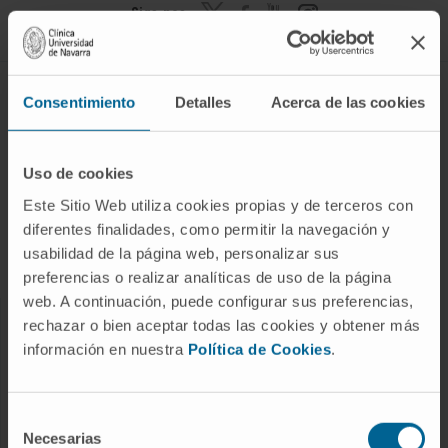
Siga-nos
TUDO SOBRE O CANCRO
Consentimiento
Detalles
Acerca de las cookies
Tipos de cancro
Exames de diagnóstico
Uso de cookies
Tratamentos
Este Sitio Web utiliza cookies propias y de terceros con
diferentes finalidades, como permitir la navegación y
Deteção precoce
usabilidad de la página web, personalizar sus
Apoio ao doente
preferencias o realizar analíticas de uso de la página
web. A continuación, puede configurar sus preferencias,
rechazar o bien aceptar todas las cookies y obtener más
ÁREAS DO CANCRO
información en nuestra
Política de Cookies
.
Áreas assistenciais
Serviços Terapêuticos
Selección
Necesarias
Serviços de Diagnóstico
de