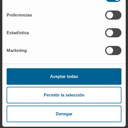
consentimiento
Serviços de Apoio Assistencial
Preferencias
INVESTIGAÇÃO E DOCÊNCIA
Estadística
Área de investigação
Ensaios clínicos
Marketing
Serviços de apoio à investigação
CONHEÇA O CANCER CENTER
Aceptar todas
Porque um Cancer Center
Permitir la selección
Organigrama
Os nossos profissionais
Denegar
Responsabilidade social corporativa
Prémios e Reconhecimentos