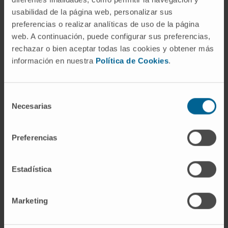
Área de investigação de
usabilidad de la página web, personalizar sus
Imunoterapia e Terapias
preferencias o realizar analíticas de uso de la página
Avançadas
web. A continuación, puede configurar sus preferencias,
rechazar o bien aceptar todas las cookies y obtener más
información en nuestra
Política de Cookies
.
Anticorpos, agentes
Selección
imunomoduladores e as suas
Necesarias
de
consentimiento
combinações para o
Preferencias
tratamento do cancro
Estadística
Desenvolvimento de
imunoterapias loco-regionais
Marketing
Identificação de novas alvos