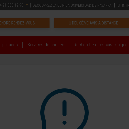
4 91 353 12 90
DÉCOUVREZ LA CLÍNICA UNIVERSIDAD DE NAVARRA
INT
ENDRE RENDEZ-VOUS
DEUXIÈME AVIS À DISTANCE
iplinaires
Services de soutien
Recherche et essais clinique