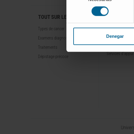
consentimiento
TOUT SUR LE CANCER
UNITÉS DU 
Types de cancer
Unités de soins
Denegar
Examens diagnostiques
Services de sout
thérapeutiques
Traitements
Services d’appui
Dépistage précoce
Univer