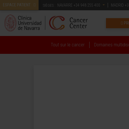
ESPACE PATIENT
NAVARRE
+34 948 255 400
MADRID
+3
SIÈGES :
PR
Tout sur le cancer
Domaines multidisc