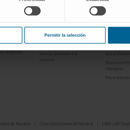
CANCER
RECHERCHE ET
DÉCOUVREZ
ENSEIGNEMENT
CANCER C
Permitir la selección
Domaine de recherche
Pourquoi un Ca
ien
Essais cliniques
Organigramme
 au diagnostic
Services de soutien à la
Nos professio
recherche
Responsabilité
l’entreprise
Prix et distinct
sidad de Navarra
Cima Universidad de Navarra
CIMA LAB Diag