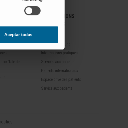
 LE
INFORMATIONS
ENTER
PRATIQUES
Aceptar todas
ncer Center
Site de Madrid
Site de Pampelune
nnels
Informations pratiques
 sociétale de
Services aux patients
Patients internationaux
ions
Espace privé des patients
Service aux patients
nostics