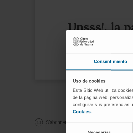
Upsss!, la 
Le su
Consentimiento
Uso de cookies
Este Sitio Web utiliza cookie
de la página web, personaliza
configurar sus preferencias,
Cookies
.
S’abonner à notre bulletin
S’ABO
Selección
Necesarias
de