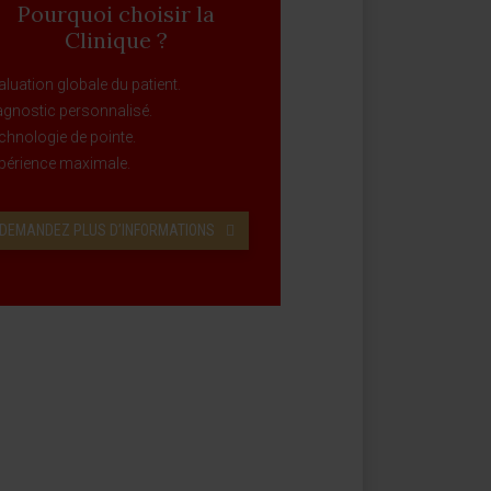
Pourquoi choisir la
Clinique ?
aluation globale du patient.
agnostic personnalisé.
chnologie de pointe.
périence maximale.
DEMANDEZ PLUS D’INFORMATIONS