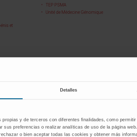
TEP PSMA
Unité de Médecine Génomique
énis et
 de pointe pour une meilleure pri
EN NAVARRE ET À MADRID
Detalles
s propias y de terceros con diferentes finalidades, como permitir
r sus preferencias o realizar analíticas de uso de la página web
 rechazar o bien aceptar todas las cookies y obtener más infor