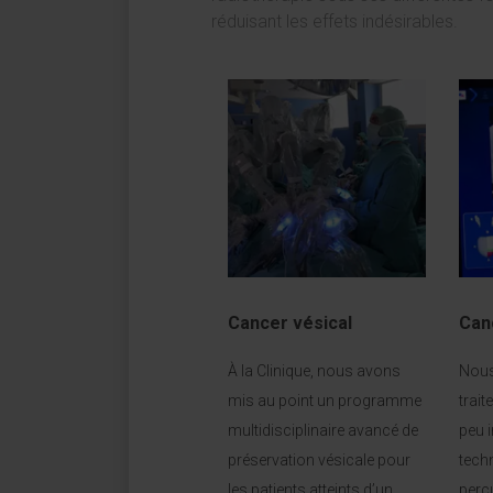
réduisant les effets indésirables.
Cancer vésical
Can
À la Clinique, nous avons
Nous
mis au point un programme
trai
multidisciplinaire avancé de
peu 
préservation vésicale pour
tech
les patients atteints d’un
perc