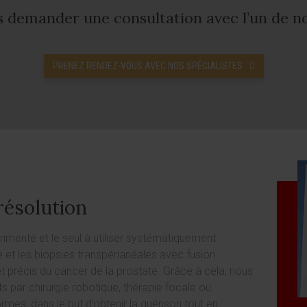
 demander une consultation avec l’un de nos
PRENEZ RENDEZ-VOUS AVEC NOS SPÉCIALISTES
résolution
imenté et le seul à utiliser systématiquement
 et les biopsies transpérianéales avec fusion
t précis du cancer de la prostate. Grâce à cela, nous
s par chirurgie robotique, thérapie focale ou
rmes, dans le but d’obtenir la guérison tout en