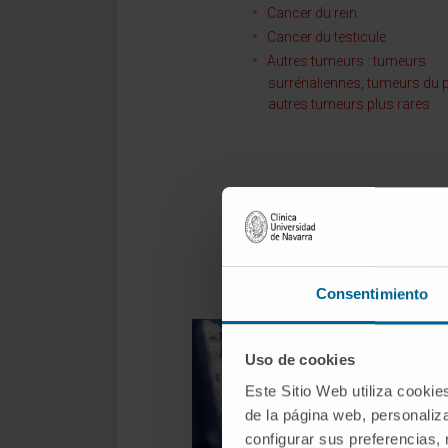
Cancer du rein
Cancer du testicule
Autres tumeurs : tumeurs
surrénaliennes, tumeurs du p
autres tumeurs plus rares
Traitements
Consentimiento
Uso de cookies
Este Sitio Web utiliza cookie
de la página web, personaliza
configurar sus preferencias,