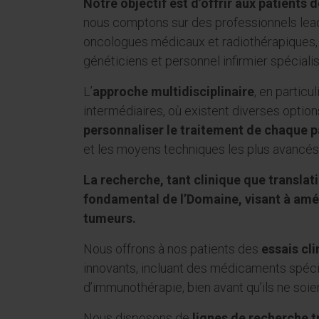
Notre objectif est d’offrir aux patients d
nous comptons sur des professionnels lead
oncologues médicaux et radiothérapiques, 
généticiens et personnel infirmier spécialis
L’
approche multidisciplinaire
, en partic
intermédiaires, où existent diverses optio
personnaliser le traitement de chaque p
et les moyens techniques les plus avancés
La recherche, tant clinique que translati
fondamental de l’Domaine, visant à amél
tumeurs.
Nous offrons à nos patients des
essais cl
innovants, incluant des médicaments spéci
d’immunothérapie, bien avant qu’ils ne soie
Nous disposons de
lignes de recherche t