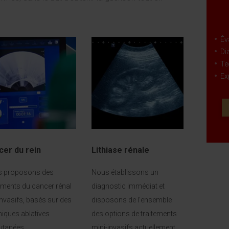
Év
Di
Te
Ex
cer du rein
Lithiase rénale
 proposons des
Nous établissons un
tements du cancer rénal
diagnostic immédiat et
invasifs, basés sur des
disposons de l’ensemble
niques ablatives
des options de traitements
utanées
mini-invasifs actuellement