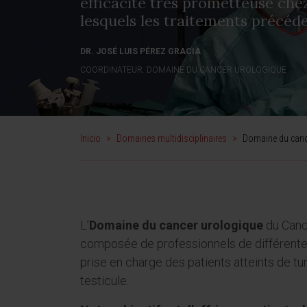
efficacité très prometteuse chez
lesquels les traitements précéd
DR. JOSÉ LUIS PÉREZ GRACIA
COORDINATEUR. DOMAINE DU CANCER UROLOGIQUE
Inicio
>
Domaines multidisciplinaires
>
Domaine du canc
L’
Domaine du cancer urologique
du Cance
composée de professionnels de différente
prise en charge des patients atteints de tum
testicule.