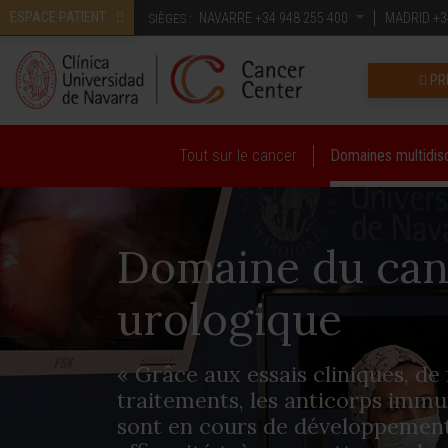
ESPACE PATIENT
NAVARRE
+34 948 255 400
MADRID
+3
SIÈGES :
PR
Tout sur le cancer
Domaines multidisc
Domaine du can
urologique
« Grâce aux essais cliniques, d
traitements, les anticorps imm
sont en cours de développemen