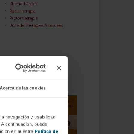
Chimiothérapie
Radiothérapie
Protonthérapie
Unité de Thérapies Avancées
se en charge
Acerca de las cookies
 la navegación y usabilidad
. A continuación, puede
mación en nuestra
Política de