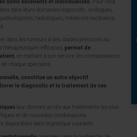
es soins excellents et individualisés.
Pour cela,
ers dans leurs domaines respectifs : urologues,
pathologistes, radiologues, médecins nucléaires,
é.
ulier dans les tumeurs à des stades précoces ou
ns thérapeutiques efficaces,
permet de
atient
, en mettant à son service les connaissances
 de chaque spécialité.
onnelle, constitue un autre objectif
iorer le diagnostic et le traitement de ces
iniques
leur donnant accès aux traitements les plus
fiques et de nouvelles combinaisons
nt disponibles dans la pratique courante.
ranslationnelle
orientées vers la recherche de