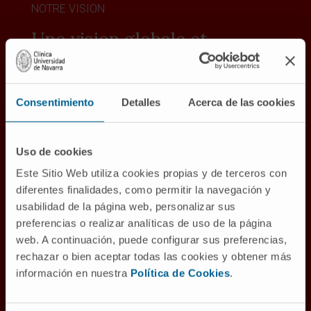
NOTRE VISION
Une vision globale et
multidisciplinaire du cancer
Nous aspirons à transformer la société par la
Consentimiento
Detalles
Acerca de las cookies
guérison du cancer, grâce à des soins centrés
sur la dignité de la personne et sur la
production et la diffusion de connaissances
Uso de cookies
scientifiques.
Este Sitio Web utiliza cookies propias y de terceros con
diferentes finalidades, como permitir la navegación y
Pour ce faire, nous développons un
usabilidad de la página web, personalizar sus
*Comprehensive Cancer Center* sur deux
preferencias o realizar analíticas de uso de la página
sites, à Pampelune et à Madrid, qui soit une
web. A continuación, puede configurar sus preferencias,
référence en Europe et dans le monde en
rechazar o bien aceptar todas las cookies y obtener más
matière de prise en charge des patients
información en nuestra
Política de Cookies
.
atteints de cancer et de recherche
oncologique.