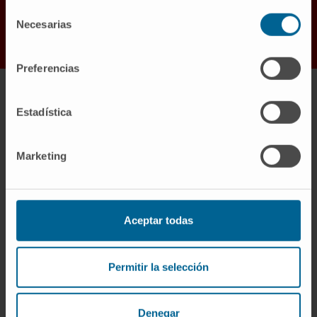
Selección
Necesarias
de
consentimiento
Preferencias
Estadística
Nos valeurs
Marketing
Aceptar todas
Permitir la selección
Interdisciplinarité
Denegar