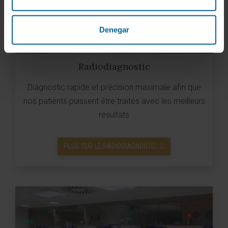
Denegar
Radiodiagnostic
Diagnostic rapide et précision maximale afin que
nos patients puissent être traités avec les meilleurs
résultats
PLUS SUR LE RADIODIAGNOSTIC