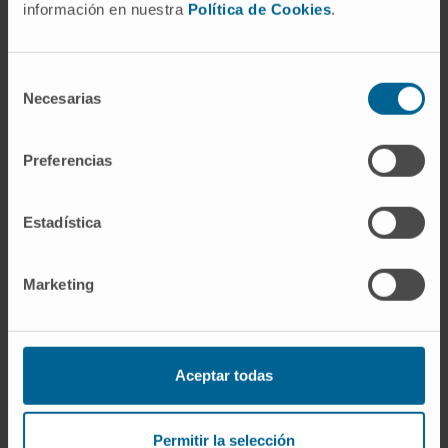
información en nuestra
Política de Cookies
.
Médecine nucléaire
Selección
Necesarias
de
Technologie diagnostique de pointe permettant de
consentimiento
détecter des lésions tumorales de petite taille
Preferencias
PLUS SUR LA MÉDECINE NUCLÉAIRE
Estadística
Marketing
Aceptar todas
Permitir la selección