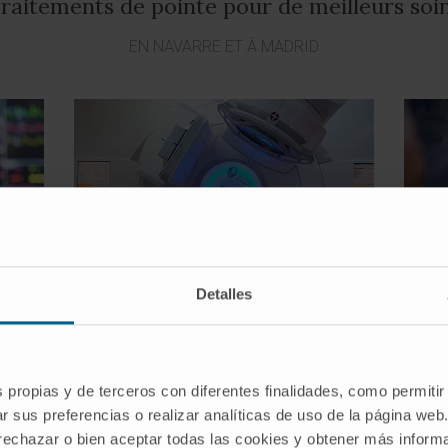
raitements de pointe pour de meilleurs soi
EN NAVARRE ET À MADRID
Detalles
Traitement combiné
stif
Pour un meilleur succès du traitement
La Clí
chirurgical, celui-ci est associé à des
des va
s propias y de terceros con diferentes finalidades, como permitir
e les
programmes de chimiothérapie et de
la pro
r sus preferencias o realizar analíticas de uso de la página web
neux
radiothérapie afin d’obtenir une meilleure
tumeur
 rechazar o bien aceptar todas las cookies y obtener más infor