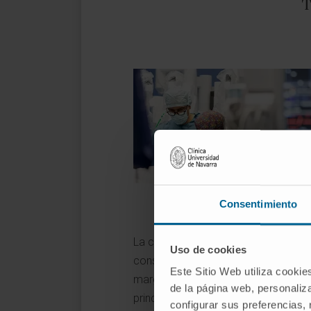
T
Consentimiento
Traitement chirurgical
La chirurgie des tumeurs du tube dige
Uso de cookies
consiste à retirer la tumeur avec des
Este Sitio Web utiliza cookie
marges suffisamment larges ainsi qu
de la página web, personaliza
principaux vaisseaux artériels et vei
configurar sus preferencias,