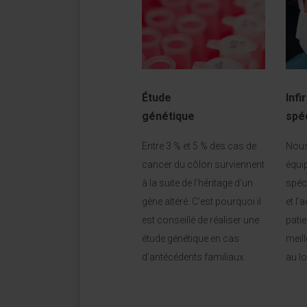
Étude
Infi
génétique
spé
Entre 3 % et 5 % des cas de
Nous
cancer du côlon surviennent
équip
à la suite de l’héritage d’un
spéc
gène altéré. C’est pourquoi il
et l
est conseillé de réaliser une
patie
étude génétique en cas
meill
d’antécédents familiaux.
au l