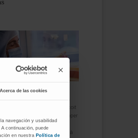
ns
Acerca de las cookies
Thérapies avancées
nica Universidad de Navarra conçoit
ccins visant à retarder ou à stopper
 la navegación y usabilidad
gression du cancer, à réduire la
. A continuación, puede
, à empêcher sa réapparition et à
mación en nuestra
Política de