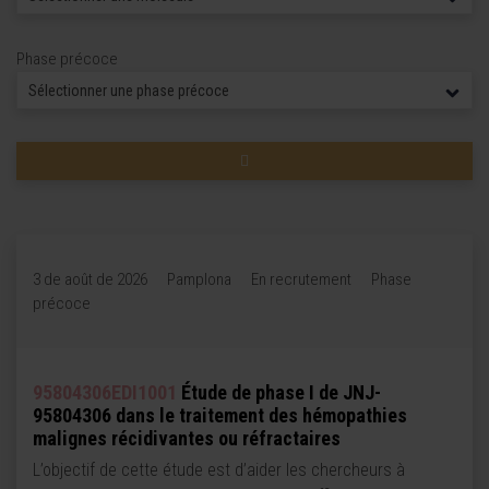
Phase précoce
3 de août de 2026
Pamplona
En recrutement
Phase
précoce
95804306EDI1001
Étude de phase I de JNJ-
95804306 dans le traitement des hémopathies
malignes récidivantes ou réfractaires
L’objectif de cette étude est d’aider les chercheurs à