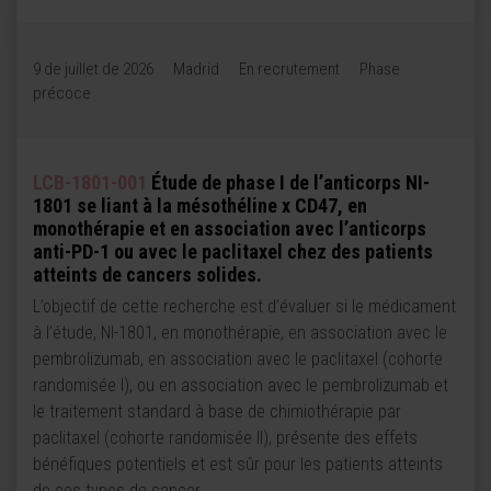
9 de juillet de 2026
Madrid
En recrutement
Phase
précoce
LCB-1801-001
Étude de phase I de l’anticorps NI-
1801 se liant à la mésothéline x CD47, en
monothérapie et en association avec l’anticorps
anti-PD-1 ou avec le paclitaxel chez des patients
atteints de cancers solides.
L’objectif de cette recherche est d’évaluer si le médicament
à l’étude, NI-1801, en monothérapie, en association avec le
pembrolizumab, en association avec le paclitaxel (cohorte
randomisée I), ou en association avec le pembrolizumab et
le traitement standard à base de chimiothérapie par
paclitaxel (cohorte randomisée II), présente des effets
bénéfiques potentiels et est sûr pour les patients atteints
de ces types de cancer.