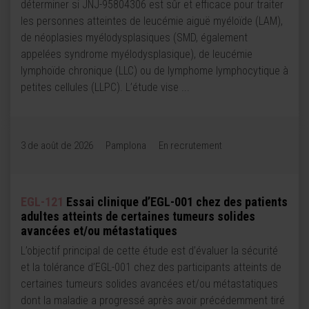
déterminer si JNJ-95804306 est sûr et efficace pour traiter
les personnes atteintes de leucémie aiguë myéloïde (LAM),
de néoplasies myélodysplasiques (SMD, également
appelées syndrome myélodysplasique), de leucémie
lymphoïde chronique (LLC) ou de lymphome lymphocytique à
petites cellules (LLPC). L’étude vise ...
3 de août de 2026
Pamplona
En recrutement
EGL-121
Essai clinique d’EGL-001 chez des patients
adultes atteints de certaines tumeurs solides
avancées et/ou métastatiques
L’objectif principal de cette étude est d’évaluer la sécurité
et la tolérance d’EGL-001 chez des participants atteints de
certaines tumeurs solides avancées et/ou métastatiques
dont la maladie a progressé après avoir précédemment tiré