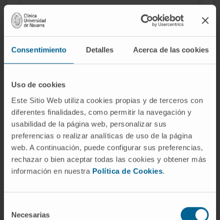
Dr. Jesús Dámaso Aquerreta Beola
Voir le CV
Spécialiste
Consentimiento
Detalles
Acerca de las cookies
Service de Radiologie
Siège de Pampelune
Uso de cookies
Dr. María Reyes Bergillos Giménez
Este Sitio Web utiliza cookies propias y de terceros con
Voir le CV
diferentes finalidades, como permitir la navegación y
Spécialiste
usabilidad de la página web, personalizar sus
Service d’Anatomie Pathologique
preferencias o realizar analíticas de uso de la página
Siège de Madrid
web. A continuación, puede configurar sus preferencias,
rechazar o bien aceptar todas las cookies y obtener más
Dr. Mauricio Cambeiro Vázquez
información en nuestra
Política de Cookies
.
Voir le CV
Spécialiste
Département d’Oncologie Radiothérapique
Selección
Siège de Madrid
Necesarias
de