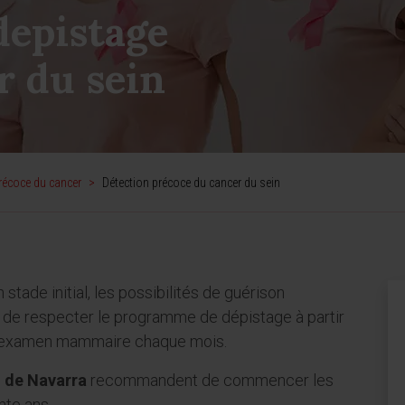
epistage
r du sein
écoce du cancer
>
Détection précoce du cancer du sein
stade initial, les possibilités de guérison
t de respecter le programme de dépistage à partir
to-examen mammaire chaque mois.
d de Navarra
recommandent de commencer les
nte ans.