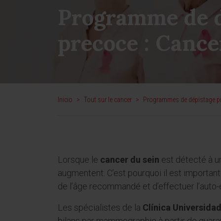
Programme de d
precoce : Cance
Inicio
>
Tout sur le cancer
>
Programmes de dépistage pr
Lorsque le
cancer du sein
est détecté à un 
augmentent. C’est pourquoi il est importan
de l’âge recommandé et d’effectuer l’au
Les spécialistes de la
Clínica Universida
bilans par mammographie à partir de quara