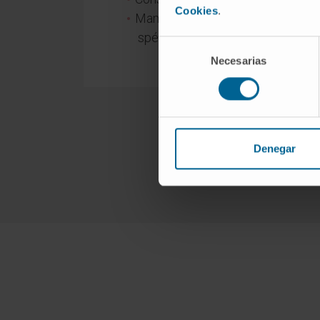
Cookies
.
Mammographie bilatérale. En cas 
spécialiste, ponction et microbio
Selección
Necesarias
de
consentimiento
Denegar