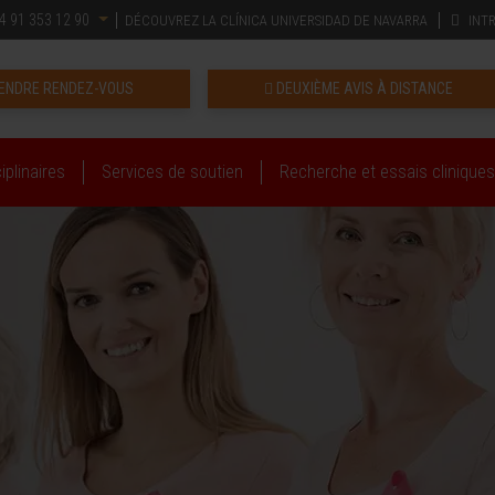
4 91 353 12 90
DÉCOUVREZ LA CLÍNICA UNIVERSIDAD DE NAVARRA
INT
ENDRE RENDEZ-VOUS
DEUXIÈME AVIS À DISTANCE
iplinaires
Services de soutien
Recherche et essais cliniques