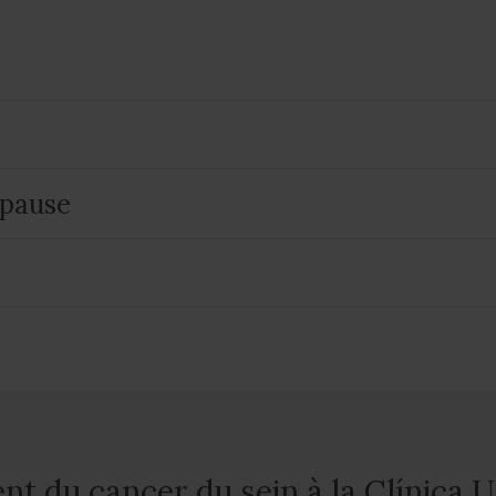
opause
ent du cancer du sein à la Clínica 