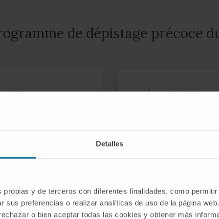
rogramme de dépistage précoce du
t-il ?
À qui s’adresse
Le programme s’ad
40 ans.
Detalles
En cas de risque gén
ntaire (selon
être recommandé de
Notre Unité de mé
s propias y de terceros con diferentes finalidades, como permitir
situation et, en cas
r sus preferencias o realizar analíticas de uso de la página web
clinique même avant
 rechazar o bien aceptar todas las cookies y obtener más infor