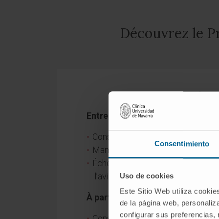
Découvrez le P
En quoi consiste-
Entre 41 et 50 ans :
Consultation médicale.
Consentimiento
Mammographie bilatérale.
Échographie mammaire compléme
l’avis médical).
Uso de cookies
Este Sitio Web utiliza cookie
À partir de 50 ans :
de la página web, personaliza
configurar sus preferencias,
Consultation gynécologique.