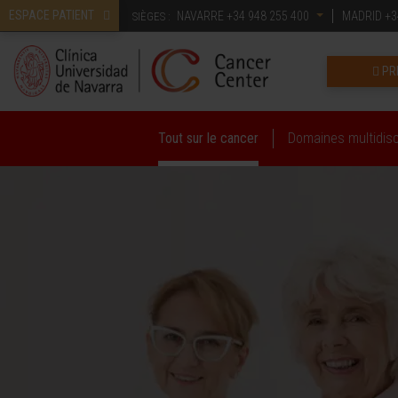
ESPACE PATIENT
NAVARRE
+34 948 255 400
MADRID
+3
SIÈGES :
PR
Tout sur le cancer
Domaines multidisc