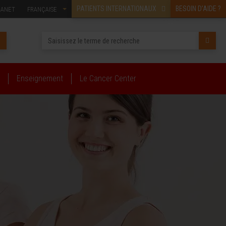
PATIENTS INTERNATIONAUX
BESOIN D’AIDE ?
RANET
FRANÇAISE
Enseignement
Le Cancer Center