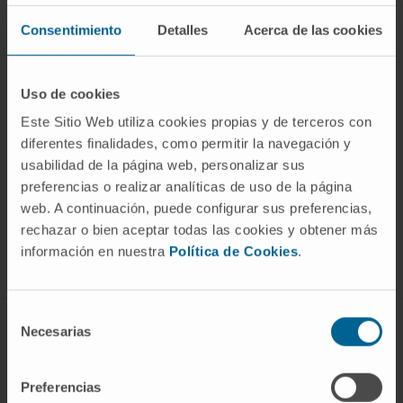
Consentimiento
Detalles
Acerca de las cookies
Uso de cookies
Este Sitio Web utiliza cookies propias y de terceros con
diferentes finalidades, como permitir la navegación y
usabilidad de la página web, personalizar sus
Darse de alta en nuestro boletín
preferencias o realizar analíticas de uso de la página
SUSCRIBIRSE
web. A continuación, puede configurar sus preferencias,
rechazar o bien aceptar todas las cookies y obtener más
información en nuestra
Política de Cookies
.
Síguenos
Selección
Necesarias
TODO SOBRE EL CÁNCER
de
consentimiento
Tipos de cáncer
Preferencias
Pruebas diagnósticas