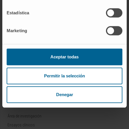
Tratamientos
Estadística
Detección precoz
Apoyo al paciente
Marketing
AREAS DEL CÁNCER
Aceptar todas
Áreas asistenciales
Servicios Terapeúticos
Servicios Diagnósticos
Permitir la selección
Servicios de Apoyo Asistencial
Denegar
INVESTIGACIÓN Y DOCENCIA
Área de investigación
Ensayos clínicos