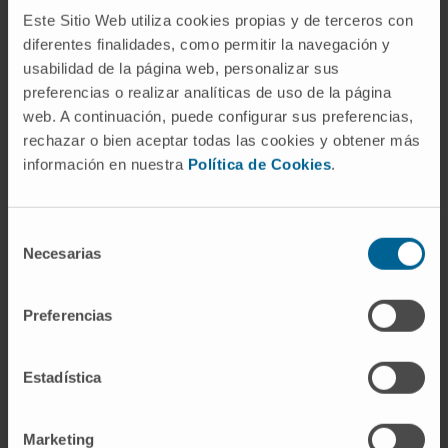
presente mirando al futuro.
Este Sitio Web utiliza cookies propias y de terceros con
Le invitamos a la I Jornada de
diferentes finalidades, como permitir la navegación y
Pacientes de la Cátedra Gilead de
usabilidad de la página web, personalizar sus
Innovación en Oncología.
preferencias o realizar analíticas de uso de la página
web. A continuación, puede configurar sus preferencias,
rechazar o bien aceptar todas las cookies y obtener más
MÁS INFORMACIÓN
información en nuestra
Política de Cookies
.
Selección
Del 11 sept 2024
Necesarias
de
al 5 nov 2024
Finalizado
consentimiento
Preferencias
Grupo de apoyo para supervivientes de cáncer
Estadística
FECHAS:
Septiembre: 11, 17 y 24
Octubre: 8, 15, 22 y 29
Marketing