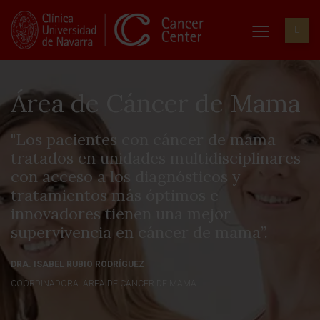
Área de Cáncer de Mama
"Los pacientes con cáncer de mama
tratados en unidades multidisciplinares
con acceso a los diagnósticos y
tratamientos más óptimos e
innovadores tienen una mejor
supervivencia en cáncer de mama”.
DRA. ISABEL RUBIO RODRÍGUEZ
COORDINADORA. ÁREA DE CÁNCER DE MAMA