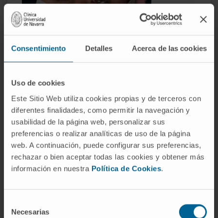
Consentimiento
Detalles
Acerca de las cookies
Enfermería
Uso de cookies
Oncológica
Este Sitio Web utiliza cookies propias y de terceros con
diferentes finalidades, como permitir la navegación y
Contamos con un equipo de enfermería especializado en
usabilidad de la página web, personalizar sus
el cuidado y atención de la paciente para velar por su
preferencias o realizar analíticas de uso de la página
mejor calidad de vida a lo largo de todo el proceso.
web. A continuación, puede configurar sus preferencias,
rechazar o bien aceptar todas las cookies y obtener más
información en nuestra
Política de Cookies
.
Selección
Necesarias
de