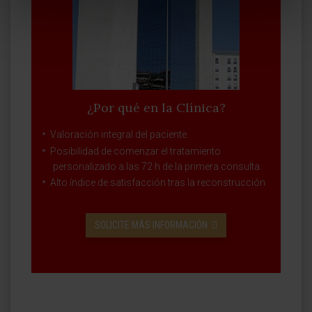
¿Por qué en la Clínica?
Valoración integral del paciente.
Posibilidad de comenzar el tratamiento
personalizado a las 72 h de la primera consulta.
Alto índice de satisfacción tras la reconstrucción.
SOLICITE MÁS INFORMACIÓN