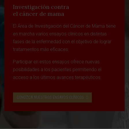
Investigación contra
el cáncer de mama
El Área de Investigación del Cáncer de Mama tiene
en marcha varios ensayos clínicos en distintas
fases de la enfermedad con el objetivo de lograr
tratamientos más eficaces.
Participar en estos ensayos ofrece nuevas
posibilidades a los pacientes permitiendo el
acceso a los últimos avances terapéuticos.
CONOZCA NUESTROS ENSAYOS CLÍNICOS