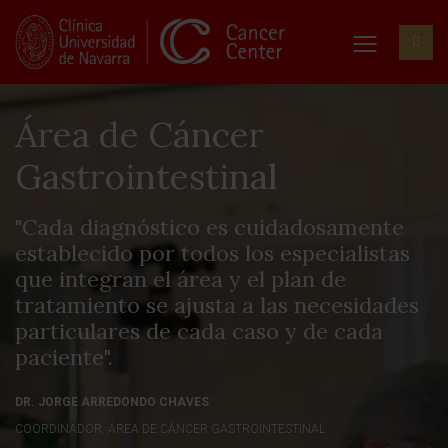
Área de Cáncer
Gastrointestinal
"Cada diagnóstico es cuidadosamente
establecido por todos los especialistas
que integran el área y el plan de
tratamiento se ajusta a las necesidades
particulares de cada caso y de cada
paciente".
DR. JORGE ARREDONDO CHAVES
COORDINADOR. ÁREA DE CÁNCER GASTROINTESTINAL