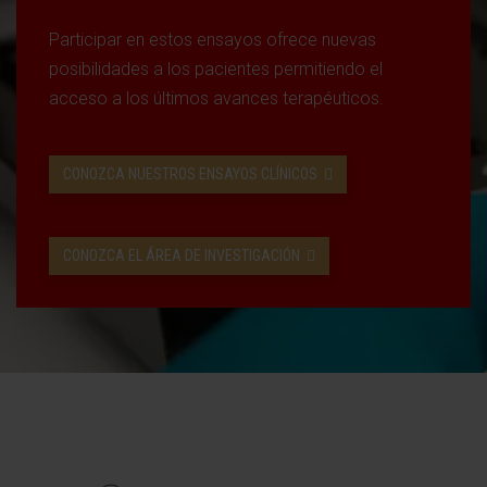
Participar en estos ensayos ofrece nuevas
posibilidades a los pacientes permitiendo el
acceso a los últimos avances terapéuticos.
CONOZCA NUESTROS ENSAYOS CLÍNICOS
CONOZCA EL ÁREA DE INVESTIGACIÓN