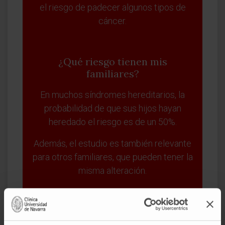
el riesgo de padecer algunos tipos de
cáncer.
¿Qué riesgo tienen mis
familiares?
En muchos síndromes hereditarios, la
probabilidad de que sus hijos hayan
heredado el riesgo es de un 50%.
Además, el estudio es también relevante
para otros familiares, que pueden tener la
misma alteración.
¿Qué ocurre si tengo una
alteración genética?