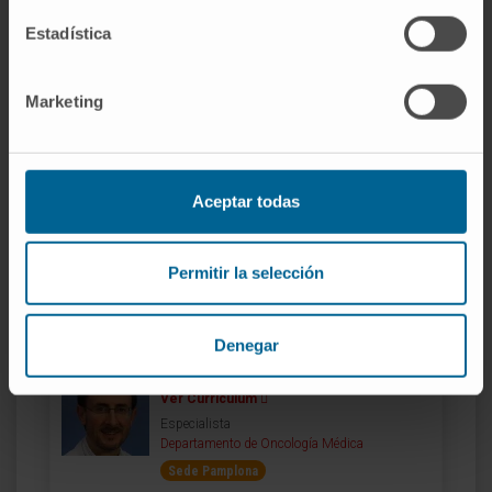
Estadística
Dra. Mª Teresa Herráiz Bayod
Ver Curriculum
Marketing
Directora
Unidad de Asesoramiento Genético
Sede Pamplona
Aceptar todas
Itziar Alarcón Higuera
Ver Curriculum
Enfermera
Permitir la selección
Unidad de Asesoramiento Genético
Sede Madrid
Denegar
Dr. José Manuel Aramendía Beitia
Ver Curriculum
Especialista
Departamento de Oncología Médica
Sede Pamplona