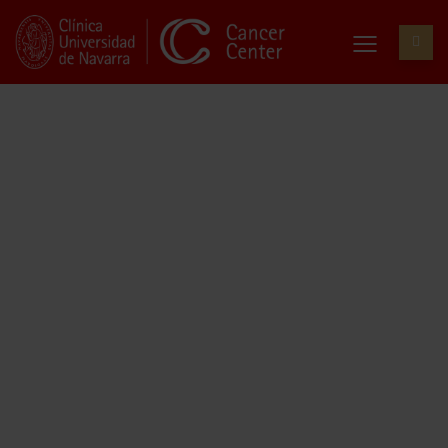
Unidad de Asesoramiento
Genético
"El 10% de la población puede
desarrollar cáncer por factores
hereditarios. Detectar las alteraciones
genéticas que lo provocan ayudaría a
prevenir nuevos casos en la familia".
DRA. Mª TERESA HERRÁIZ BAYOD
DIRECTORA. UNIDAD DE ASESORAMIENTO GENÉTICO