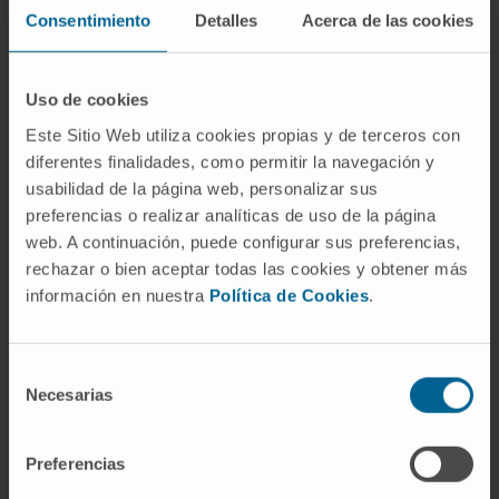
Consentimiento
Detalles
Acerca de las cookies
Si se confirma que tiene más riesgo de
tener cáncer, sus médicos le indicarán las
Uso de cookies
pruebas necesarias para prevenir su
aparición o diagnosticarlo de forma
Este Sitio Web utiliza cookies propias y de terceros con
precoz, aumentando así las posibilidades
diferentes finalidades, como permitir la navegación y
usabilidad de la página web, personalizar sus
de curación.
preferencias o realizar analíticas de uso de la página
web. A continuación, puede configurar sus preferencias,
rechazar o bien aceptar todas las cookies y obtener más
información en nuestra
Política de Cookies
.
¿NECESITA QUE LE AYUDEMOS? SOLICITE UNA CITA
Selección
Necesarias
de
Nuestro equipo de
consentimiento
profesionales
Preferencias