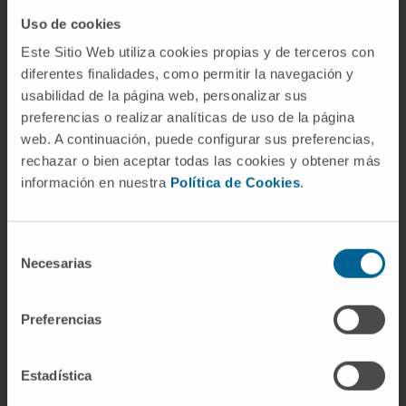
Uso de cookies
Este Sitio Web utiliza cookies propias y de terceros con
diferentes finalidades, como permitir la navegación y
usabilidad de la página web, personalizar sus
preferencias o realizar analíticas de uso de la página
¿Por qué en la Clínica?
web. A continuación, puede configurar sus preferencias,
Valoración integral del paciente.
rechazar o bien aceptar todas las cookies y obtener más
Posibilidad de comenzar el tratamiento
información en nuestra
Política de Cookies
.
personalizado a las 24 h de la primera consulta.
Cirugía minimamente invasiva para la mejor
recuperación de los pacientes.
Selección
Necesarias
de
consentimiento
SOLICITE MÁS INFORMACIÓN
Preferencias
Estadística