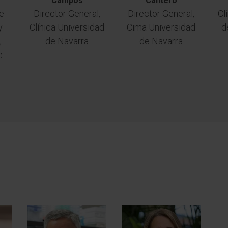
Campos
Cantero
e
Director General,
Director General,
Cl
y
Clínica Universidad
Cima Universidad
d
,
de Navarra
de Navarra
e