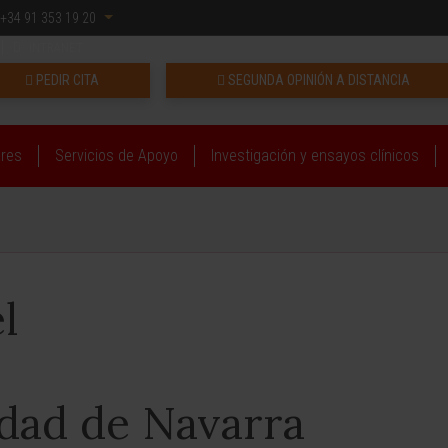
+34 91 353 19 20
INTRANET
PEDIR CITA
SEGUNDA OPINIÓN A DISTANCIA
ares
Servicios de Apoyo
Investigación y ensayos clínicos
l
idad de Navarra