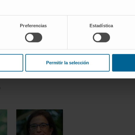
ez
Javier Aristu
María Rodríguez
ca
Oncología
Oncología
Preferencias
Estadística
Radioterápica
Quirúrgica
Permitir la selección
o