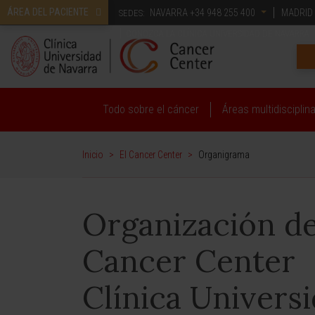
ÁREA DEL PACIENTE
NAVARRA
+34 948 255 400
MADRID
SEDES:
CONOZCA LA CLÍNICA UNIVERSIDAD DE NAVARRA
Todo sobre el cáncer
Áreas multidisciplin
Inicio
>
El Cancer Center
>
Organigrama
Organización de
Cancer Center
Clínica Univers