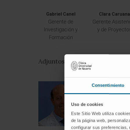
Gabriel Canel
Clara Caruana
Gerente de
Gerente Asistenc
Investigación y
y de Proyecto
Formación
Adjuntos a la Dirección
Consentimiento
Uso de cookies
Este Sitio Web utiliza cookie
de la página web, personaliza
configurar sus preferencias,