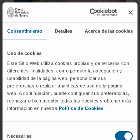
Consentimiento
Detalles
Acerca de las cookies
Uso de cookies
Este Sitio Web utiliza cookies propias y de terceros con
Alta especialización quirúrgica
diferentes finalidades, como permitir la navegación y
Especialistas expertos en
cirugía mínimamente
usabilidad de la página web, personalizar sus
preferencias o realizar analíticas de uso de la página
invasiva
, incluyendo la cirugía toracoscópica y
web. A continuación, puede configurar sus preferencias,
robótica. Además contamos con quirófanos
rechazar o bien aceptar todas las cookies y obtener más
híbridos, permitiendo la localización y resección de
información en nuestra
Política de Cookies
.
nódulos en el mismo acto. Nuestro equipo cuenta
con
gran experiencia en cirugía ahorradora de
parénquima pulmonar
.
Selección
Necesarias
de