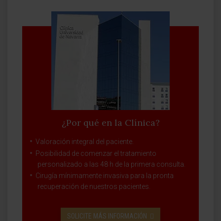
¿Por qué en la Clínica?
Valoración integral del paciente.
Posibilidad de comenzar el tratamiento
personalizado a las 48 h de la primera consulta.
Cirugía mínimamente invasiva para la pronta
recuperación de nuestros pacientes.
SOLICITE MÁS INFORMACIÓN