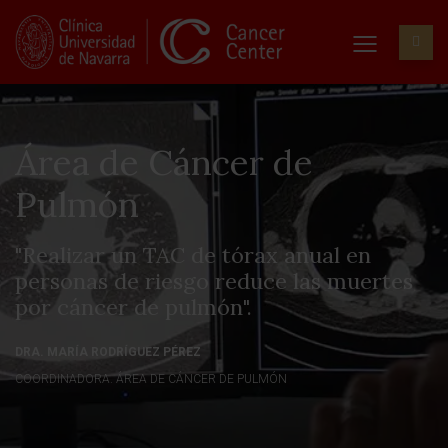
Área de Cáncer de
Pulmón
"Realizar un TAC de tórax anual en
personas de riesgo reduce las muertes
por cáncer de pulmón".
DRA. MARÍA RODRÍGUEZ PÉREZ
COORDINADORA. ÁREA DE CÁNCER DE PULMÓN