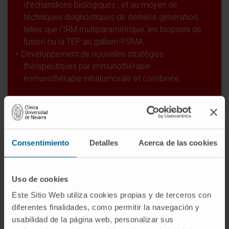
d’échantillons biologiques ; et au moyen de
techniques diagnostiques de dernière génération,
telles que l’IRM multiparamétrique, les biopsies de
fusion ou la TEP au gallium-PSMA.
Développement de nouvelles stratégies
thérapeutiques par immunothérapie :
immunothérapie intratumorale et combinée.
Consentimiento
Detalles
Acerca de las cookies
Activité de recherche du
Domaine de recherche en tumeurs
urologiques
Uso de cookies
Este Sitio Web utiliza cookies propias y de terceros con
diferentes finalidades, como permitir la navegación y
usabilidad de la página web, personalizar sus