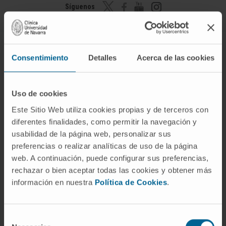
Síguenos
TODO SOBRE EL CÁNCER
Consentimiento
Detalles
Acerca de las cookies
Tipos de cáncer
Pruebas diagnósticas
Uso de cookies
Tratamientos
Este Sitio Web utiliza cookies propias y de terceros con
Detección precoz
diferentes finalidades, como permitir la navegación y
usabilidad de la página web, personalizar sus
Apoyo al paciente
preferencias o realizar analíticas de uso de la página
web. A continuación, puede configurar sus preferencias,
AREAS DEL CÁNCER
rechazar o bien aceptar todas las cookies y obtener más
información en nuestra
Política de Cookies
.
Áreas asistenciales
Servicios Terapeúticos
Selección
Servicios Diagnósticos