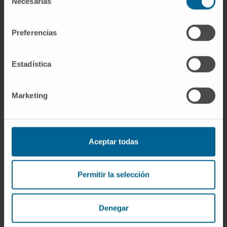
Necesarias
de
Servicios de Apoyo Asistencial
consentimiento
Preferencias
INVESTIGACIÓN Y DOCENCIA
Estadística
Área de investigación
Ensayos clínicos
Marketing
Servicios de apoyo a la investigación
CONOZCA EL CANCER CENTER
Aceptar todas
Por qué un Cancer Center
Organigrama
Permitir la selección
Nuestros profesionales
Responsabilidad social corporativa
Denegar
Premios y Reconocimientos