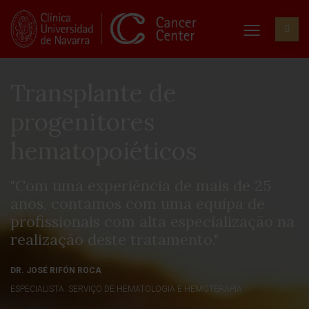
Transplante de
progenitores
hematopoiéticos
"Com uma experiência de mais de 25
anos, contamos com uma equipa de
profissionais com alta especialização na
realização deste tratamento."
DR. JOSÉ RIFÓN ROCA
ESPECIALISTA. SERVIÇO DE HEMATOLOGIA E HEMOTERAPIA