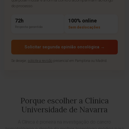
do processo.
72h
100% online
Resposta garantida
Sem deslocações
Solicitar segunda opinião oncológica →
Se desejar,
solicite a revisão
presencial em Pamplona ou Madrid.
Porque escolher a Clínica
Universidade de Navarra
A Clínica é pioneira na investigação do cancro
hematológico e dispõe da melhor tecnologia médica para