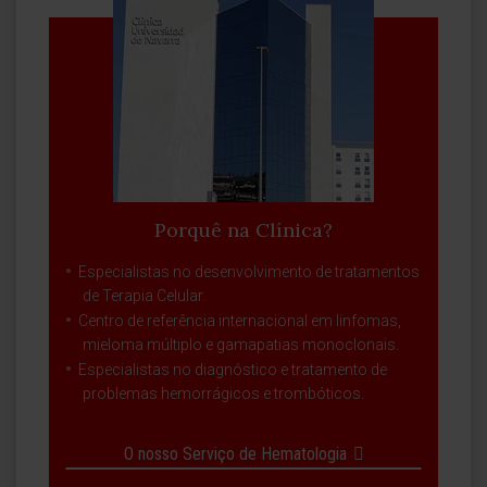
Porquê na Clínica?
Especialistas no desenvolvimento de tratamentos
de Terapia Celular.
Centro de referência internacional em linfomas,
mieloma múltiplo e gamapatias monoclonais.
Especialistas no diagnóstico e tratamento de
problemas hemorrágicos e trombóticos.
O nosso Serviço de Hematologia