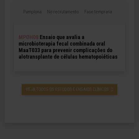
Pamplona
No recrutamento
Fase temprana
MPOH08
Ensaio que avalia a
microbioterapia fecal combinada oral
MaaT033 para prevenir complicações do
alotransplante de células hematopoiéticas
VEJA TODOS OS ESTUDOS E ENSAIOS CLÍNICOS