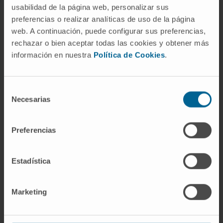
usabilidad de la página web, personalizar sus
INVESTIGACIÓN Y DOCENCIA
preferencias o realizar analíticas de uso de la página
web. A continuación, puede configurar sus preferencias,
Área de investigación
rechazar o bien aceptar todas las cookies y obtener más
Ensayos clínicos
información en nuestra
Política de Cookies
.
Servicios de apoyo a la investigación
Selección
CONOZCA EL CANCER CENTER
Necesarias
de
consentimiento
Por qué un Cancer Center
Preferencias
Organigrama
Nuestros profesionales
Estadística
Responsabilidad social corporativa
Premios y Reconocimientos
Marketing
INFORMACIÓN PRÁCTICA