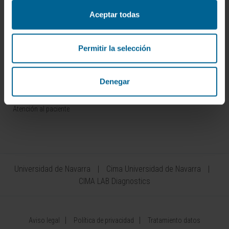
Sede de Madrid
Aceptar todas
Sede de Pamplona
Información práctica
Permitir la selección
Servicios para pacientes
Pacientes internacionales
Denegar
Área privada de pacientes
Atención al paciente
Universidad de Navarra
Cima Universidad de Navarra
CIMA LAB Diagnostics
Aviso legal
Política de privacidad
Tratamiento datos