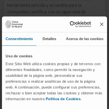
herramienta sencilla y accesible para la
comunidad científica, con la capacidad de
aplicarse a cualquier tipo de cáncer y sin
necesidad de la intervención de un experto en
bioinformática”.
Consentimiento
Detalles
Acerca de las cookies
Cabe destacar que el grupo de Investigación de
Biología Computacional de Tecnun, en
colaboración con el grupo de Hemato-Oncología
Uso de cookies
del Cima, trabaja en el estudio del metabolismo
Este Sitio Web utiliza cookies propias y de terceros con
del cáncer desde el año 2012, gracias a la
diferentes finalidades, como permitir la navegación y
financiación obtenida de distintas instituciones
usabilidad de la página web, personalizar sus
públicas y privadas. El trabajo publicado en el
preferencias o realizar analíticas de uso de la página
web. A continuación, puede configurar sus preferencias,
último número de Nature Communications integra
rechazar o bien aceptar todas las cookies y obtener más
múltiples mejoras con respecto al artículo que fue
información en nuestra
Política de Cookies
.
publicado en esta misma revista por el equipo de
ingenieros en 2017.