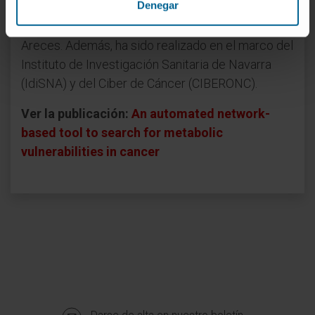
Denegar
instituciones privadas como la Asociación
Española Contra el Cáncer y la Fundación Ramón
Areces. Además, ha sido realizado en el marco del
Instituto de Investigación Sanitaria de Navarra
(IdiSNA) y del Ciber de Cáncer (CIBERONC).
Ver la publicación:
An automated network-
based tool to search for metabolic
vulnerabilities in cancer