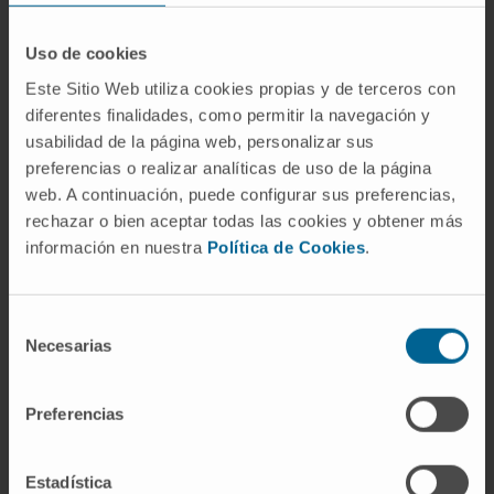
investigador principal y coordinador del estudio,
Uso de cookies
también perteneciente al
Programa de Hemato-
Oncología del Cima
.
Este Sitio Web utiliza cookies propias y de terceros con
diferentes finalidades, como permitir la navegación y
Esta investigación va a permitir a los
usabilidad de la página web, personalizar sus
investigadores anticipar el resultado del
preferencias o realizar analíticas de uso de la página
tratamiento con inmunoterapias de próxima
web. A continuación, puede configurar sus preferencias,
rechazar o bien aceptar todas las cookies y obtener más
generación e imitar en el laboratorio
información en nuestra
Política de Cookies
.
situaciones clínicas asociadas a los peores
resultados
, como el mieloma múltiple de alto
riesgo, la enfermedad extramedular o la
Selección
resistencia terapéutica adquirida. “Este escenario
Necesarias
de
nos ofrece oportunidades para avanzar en la
consentimiento
investigación de nuevas estrategias terapéuticas
Preferencias
y de optimizar el diseño de futuros ensayos
clínicos de inmunoterapia”, señala Martínez-
Estadística
Climent. Además, “estamos probando terapias