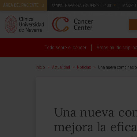
ÁREA DEL PACIENTE
NAVARRA
+34 948 255 400
MADRID
SEDES:
CONOZCA LA CLÍNICA UNIVERSIDAD DE NAVARRA
Todo sobre el cáncer
Áreas multidisciplin
Inicio
>
Actualidad
>
Noticias
>
Una nueva combinación 
Una nueva com
mejora la efic