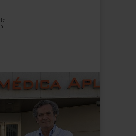
de
ia