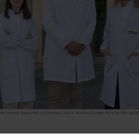
oria Jiménez, Rubén Pío, Ana Remírez y José A. Martínez Climent, de la División de C