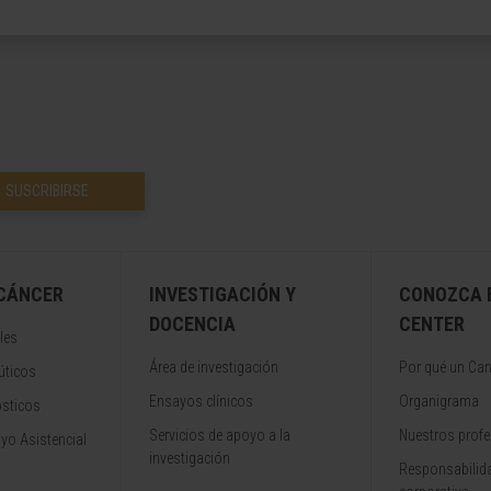
SUSCRIBIRSE
 CÁNCER
INVESTIGACIÓN Y
CONOZCA 
DOCENCIA
CENTER
les
Área de investigación
Por qué un Can
úticos
Ensayos clínicos
Organigrama
ósticos
Servicios de apoyo a la
Nuestros profe
yo Asistencial
investigación
Responsabilida