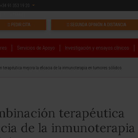
+34 91 353 19 20
INTRANET
PEDIR CITA
SEGUNDA OPINIÓN A DISTANCIA
ares
Servicios de Apoyo
Investigación y ensayos clínicos
terapéutica mejora la eficacia de la inmunoterapia en tumores sólidos
binación terapéutica
acia de la inmunoterapia