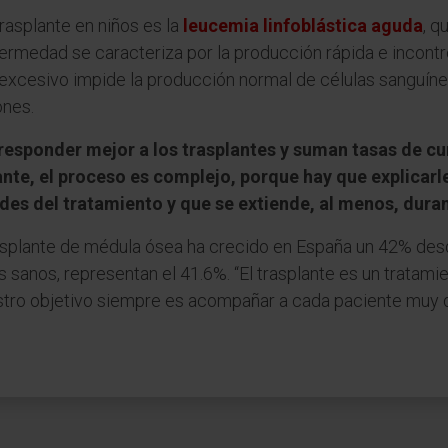
rasplante en niños es la
leucemia linfoblástica aguda
, q
rmedad se caracteriza por la producción rápida e incontro
 excesivo impide la producción normal de células sanguíne
ones.
 responder mejor a los trasplantes y suman tasas de c
nte, el proceso es complejo, porque hay que explicarle
des del tratamiento y que se extiende, al menos, dura
rasplante de médula ósea ha crecido en España un 42% des
sanos, representan el 41.6%. “El trasplante es un tratamie
estro objetivo siempre es acompañar a cada paciente muy d