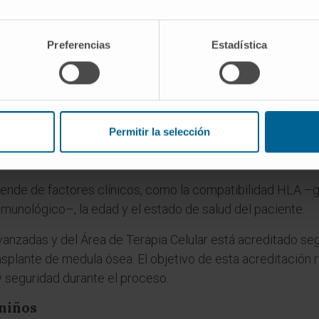
 a producir células sanguíneas con normalidad. Desde que
ra ha realizado más de 1.500 trasplantes destinados a sust
Preferencias
Estadística
ínica, el paciente que necesita un trasplante de médula ó
opias –autólogo– o trasplante de donante –alogénico–. En 
e Terapia Celular antes de ser trasplantadas. El paciente
ioterapia o radioterapia y, posteriormente, se realiza la t
Permitir la selección
 ha mejorado mucho y ha reducido notablemente los efecto
plinar propio del CCUN optimiza las ventajas para cada pac
ende de factores clínicos, como la compatibilidad HLA –gr
nmunológico–, la edad y el estado de salud del paciente.
Avanzadas y del Área de Terapia Celular está acreditado se
rasplante de medula ósea. El objetivo de esta acreditación
y seguridad durante el proceso.
niños