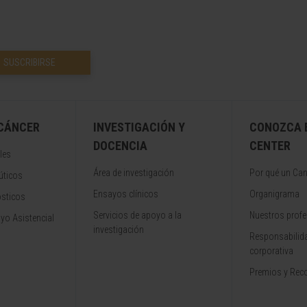
SUSCRIBIRSE
 CÁNCER
INVESTIGACIÓN Y
CONOZCA 
DOCENCIA
CENTER
les
Área de investigación
Por qué un Can
úticos
Ensayos clínicos
Organigrama
ósticos
Servicios de apoyo a la
Nuestros profe
yo Asistencial
investigación
Responsabilida
corporativa
Premios y Rec