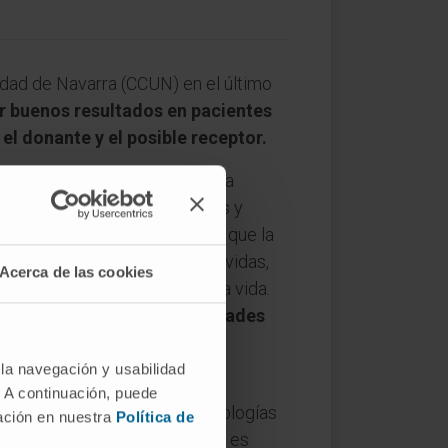
idad de Navarra (CCUN) en el último
r buenos resultados en pacientes
l donante y el posible receptor.
nto desde que se comenzaran a
a Donación de Órganos, Tejidos y
matopoyéticos
, ha asegurado que la
temente de la sangre, salva vidas,
Acerca de las cookies
rmedades incompatibles con la vida.
n se dona, hay más posibilidades
ntan las posibilidades de
 ser donante
”.
 la navegación y usabilidad
. A continuación, puede
fermedades neoplásicas o patologías
mación en nuestra
Política de
rminados linfomas. Su objetivo es