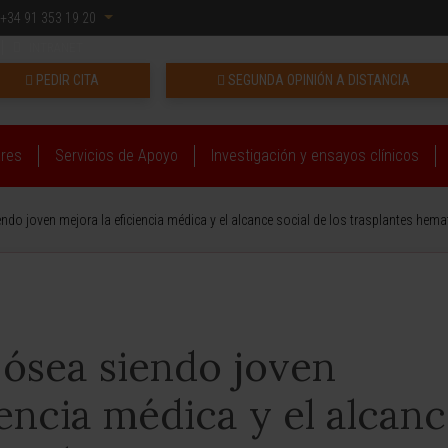
+34 91 353 19 20
INTRANET
PEDIR CITA
SEGUNDA OPINIÓN A DISTANCIA
ares
Servicios de Apoyo
Investigación y ensayos clínicos
do joven mejora la eficiencia médica y el alcance social de los trasplantes hem
ósea siendo joven
iencia médica y el alcan