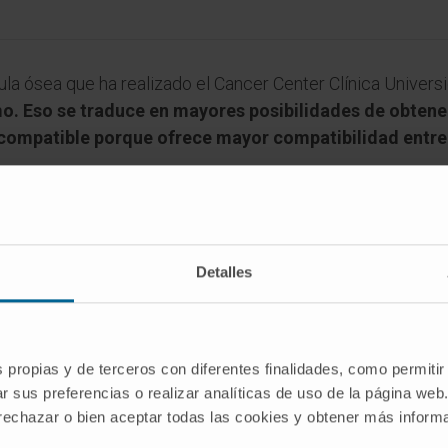
a ósea que ha realizado el Cancer Center Clínica Univers
. Eso se traduce en mayores posibilidades de obtene
compatible porque ofrece mayor compatibilidad entre e
o alogénico de donante no emparentado– ha ido en aume
e Navarra hace una década. Con motivo del Día Mundial de l
nsable de la
Unidad de Trasplante de Progenitores He
ematopoyéticas, obtenidas de la médula ósea o más frecuen
Detalles
acientes sin otra posibilidad de tratamiento frente a enfe
l cumplir la mayoría de edad, porque cuanto más jove
porque las células madre son más sanas y también aume
ceptor ya que se alarga el tiempo en el que uno puede
s propias y de terceros con diferentes finalidades, como permitir
r sus preferencias o realizar analíticas de uso de la página web
procedimiento terapéutico que se utiliza para combatir en
 rechazar o bien aceptar todas las cookies y obtener más infor
ste tejido, como el la leucemia,
mieloma múltiple
, o dete