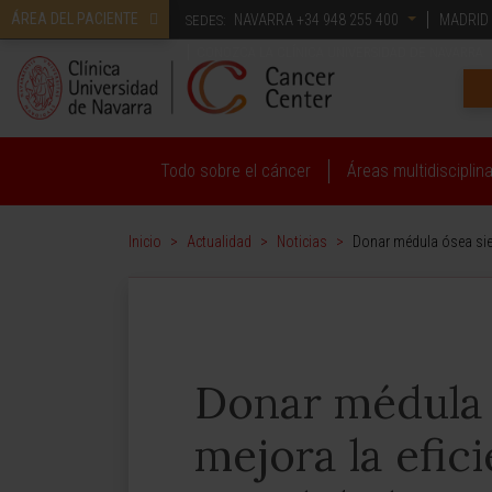
ÁREA DEL PACIENTE
NAVARRA
+34 948 255 400
MADRID
SEDES:
CONOZCA LA CLÍNICA UNIVERSIDAD DE NAVARRA
Todo sobre el cáncer
Áreas multidisciplin
Inicio
>
Actualidad
>
Noticias
>
Donar médula ósea sien
Donar médula 
mejora la efic