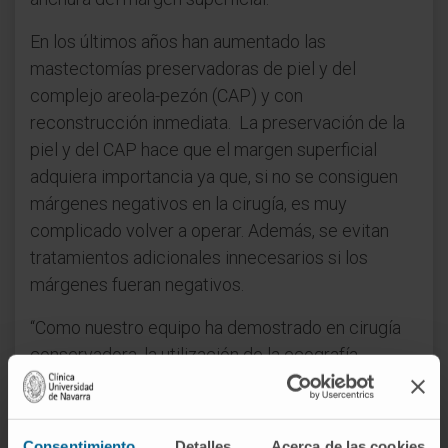
En los últimos años han aumentado las
mastectomías preservadoras de piel y del
complejo areola-pezón (CAP) y con
reconstrucción inmediata. La preservación de la
piel y del CAP hace que el margen superficial
adquiera importancia ya que, si no se consiguen
márgenes negativos en la cirugía, es muy
complicado volver a operar. Además, se evitan
tratamientos adicionales innecesarios si los
márgenes fueran negativos.
“Como nuestro equipo ha demostrado en cirugía
conservadora, la utilización de la ecografía
intraoperatoria reduce la tasa de márgenes
positivos y, por tanto, se decidió iniciar este
estudio para intentar demostrar la eficacia de la
Consentimiento
Detalles
Acerca de las cookies