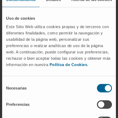
ecografía intraoperatoria en las mastectomías. En
esta línea, se ha visto que la mayoría de las
recaídas tras una mastectomía se produce en los
Uso de cookies
colgajos de piel, de ahí la importancia de
Este Sitio Web utiliza cookies propias y de terceros con
conseguir una cirugía con márgenes negativos”,
diferentes finalidades, como permitir la navegación y
señala la
Dra. Isabel Rubio
, coordinadora del Área
usabilidad de la página web, personalizar sus
preferencias o realizar analíticas de uso de la página
de Cáncer de Mama del CCUN. Se trata de la
web. A continuación, puede configurar sus preferencias,
primera investigación al respecto, recogiendo
rechazar o bien aceptar todas las cookies y obtener más
datos de 59 pacientes tratadas en la Clínica
información en nuestra
Política de Cookies
.
durante 2020 y 2022.
Según la Dra. Rubio, “con este estudio se
Selección
comprueba que la ecografía intraoperatoria es
Necesarias
de
una técnica muy útil que los cirujanos de mama
consentimiento
pueden utilizar para reducir los márgenes
Preferencias
positivos y evitar a las pacientes tratamientos
adicionales y reducir el riesgo de recidiva”.