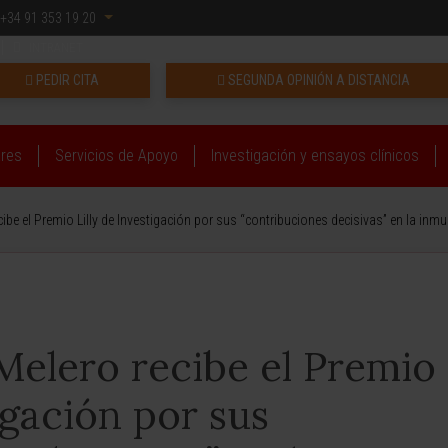
+34 91 353 19 20
INTRANET
PEDIR CITA
SEGUNDA OPINIÓN A DISTANCIA
ares
Servicios de Apoyo
Investigación y ensayos clínicos
ecibe el Premio Lilly de Investigación por sus “contribuciones decisivas” en la inm
 Melero recibe el Premio
igación por sus