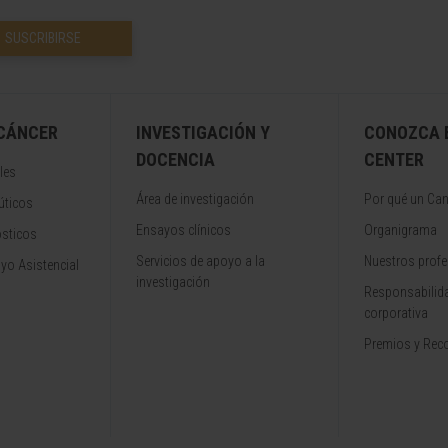
SUSCRIBIRSE
 CÁNCER
INVESTIGACIÓN Y
CONOZCA 
DOCENCIA
CENTER
les
Área de investigación
Por qué un Can
úticos
Ensayos clínicos
Organigrama
ósticos
Servicios de apoyo a la
Nuestros profe
yo Asistencial
investigación
Responsabilida
corporativa
Premios y Rec