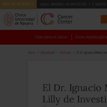
ÁREA DEL PACIENTE
NAVARRA
+34 948 255 400
MADRID
SEDES:
CONOZCA LA CLÍNICA UNIVERSIDAD DE NAVARRA
Todo sobre el cáncer
Áreas multidisciplin
Inicio
>
Actualidad
>
Noticias
>
El Dr. Ignacio Melero r
El Dr. Ignacio
Lilly de Invest