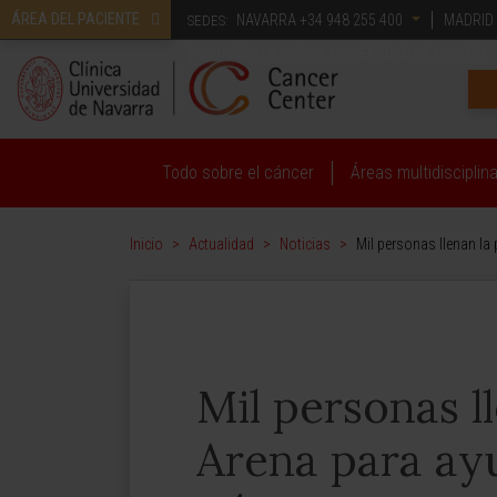
ÁREA DEL PACIENTE
NAVARRA
+34 948 255 400
MADRID
SEDES:
CONOZCA LA CLÍNICA UNIVERSIDAD DE NAVARRA
Todo sobre el cáncer
Áreas multidisciplin
Inicio
>
Actualidad
>
Noticias
>
Mil personas llenan la
Mil personas l
Arena para ayu