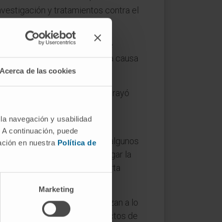
vestigación y tratamientos contra el
a el Cáncer “son los niños que
 lo mejor de nosotros por esta causa
Acerca de las cookies
quipos de investigación, y subrayó
ro creemos que sólo generando
 la navegación y usabilidad
. A continuación, puede
calista de Duncan Dhu repasó algunos
mación en nuestra
Política de
aviotas. Previamente, tuvo lugar la
ovistar Team
, que estará abierta
Marketing
es actividades que se organizan a lo
dedicado al apoyo de proyectos de