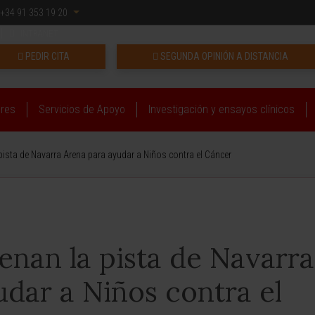
+34 91 353 19 20
INTRANET
PEDIR CITA
SEGUNDA OPINIÓN A DISTANCIA
ares
Servicios de Apoyo
Investigación y ensayos clínicos
 pista de Navarra Arena para ayudar a Niños contra el Cáncer
lenan la pista de Navarra
dar a Niños contra el