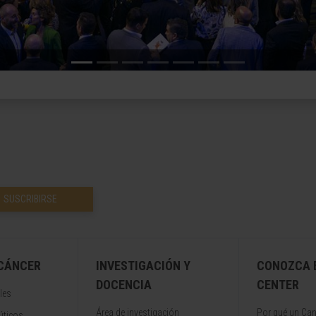
SUSCRIBIRSE
 CÁNCER
INVESTIGACIÓN Y
CONOZCA 
DOCENCIA
CENTER
les
Área de investigación
Por qué un Can
úticos