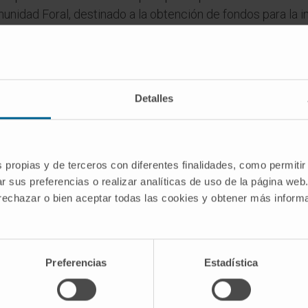
nidad Foral, destinado a la obtención de fondos para la in
a Clínica Universidad de Navarra, recordó que Niños Contr
se a los asistentes- reafirmó “nuestro compromiso de dar
Detalles
o.
repasó los avances y premios de diferentes proyectos y e
aria, necesita tiempo y recursos para conseguir logros, pe
s propias y de terceros con diferentes finalidades, como permitir
na para llegar a curar el cáncer”.
r sus preferencias o realizar analíticas de uso de la página web
luyó con un concierto de Mikel Erentxun, en el que el vo
 rechazar o bien aceptar todas las cookies y obtener más infor
stiarra como Una calle de París, Esos ojos negros o Cien g
 el anuncio de la
subasta de una bicicleta del equipo M
Preferencias
Estadística
 celebra en Pamplona y en Madrid y es una de las principal
ograma del
Cancer Center Clínica Universidad de Navarra