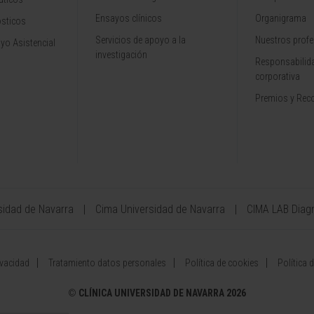
Ensayos clínicos
Organigrama
ósticos
Servicios de apoyo a la
Nuestros profe
yo Asistencial
investigación
Responsabilida
corporativa
Premios y Rec
sidad de Navarra
Cima Universidad de Navarra
CIMA LAB Diag
ivacidad
Tratamiento datos personales
Política de cookies
Política 
©
CLÍNICA UNIVERSIDAD DE NAVARRA 2026