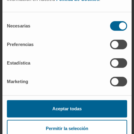
En el estudio han
participado
Selección
especialistas del
Necesarias
de
CCUN que han
consentimiento
colaborado de
Preferencias
manera
multidisciplinar en la
Estadística
investigación. Bajo
esta premisa, el
Dr.
Carlos de Andrea
,
Marketing
especialista del Servicio de Anatomía Patológica
de la Clínica, explica que “en este estudio hemos
analizado las biopsias con un método que
Aceptar todas
permite visualizar y cuantificar múltiples células
del sistema inmune y sus interacciones con las
células tumorales. Nuestro objetivo era
Permitir la selección