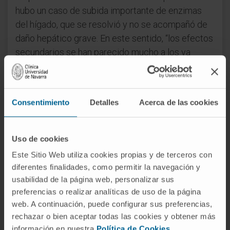
hubo un caso de subida importante de enzimas
del hígado, que se resolvió y no se acompañó de
daño hepático grave. En este sentido, “los efectos
secundarios se han parecido mucho a los ya
conocidos de nivolumab, por lo que es algo
asumible desde el punto de vista de la seguridad”,
afirma el Dr. Melero.
Consentimiento
Detalles
Acerca de las cookies
Además, en los 31 pacientes tratados hubo dos
respuestas parciales en las que el tumor se redujo
Uso de cookies
claramente, mientras que otras 19 tuvieron
Este Sitio Web utiliza cookies propias y de terceros con
enfermedad estable, es decir, que el tumor no
diferentes finalidades, como permitir la navegación y
creció durante este tiempo. Esto supone que la
usabilidad de la página web, personalizar sus
tasa de control de la enfermedad ha sido,
preferencias o realizar analíticas de uso de la página
aproximadamente, del 68%.
web. A continuación, puede configurar sus preferencias,
rechazar o bien aceptar todas las cookies y obtener más
Enfoque multidisciplinar
información en nuestra
Política de Cookies
.