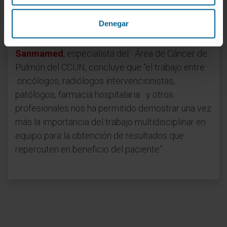
evidenciar que se producían esos cambios en el
ambiente tumoral inducidos por el tratamiento”.
Denegar
Por su parte, el
Dr. Miguel Fernández de
Sanmamed
, especialista del Área de Cáncer de
Pulmón del CCUN, concluye que “el trabajo entre
oncólogos, radiólogos intervencionistas,
patólogos, farmacia hospitalaria y otros
profesionales nos ha permitido demostrar una vez
más la importancia del trabajo multidisciplinar en
equipo para la obtención de resultados que
repercuten en beneficio del paciente”.