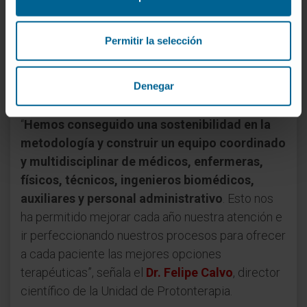
métodos de trabajo que se reflejan en una
estabilidad y crecimiento continuado de su
actividad asistencial.
En este tiempo, se han
Permitir la selección
finalizado 846 tratamientos con pacientes de
26 países diferentes y entre los que se han
Denegar
tratado 24 tipos de tumores.
“
Hemos conseguido una sostenibilidad en la
metodología y construir un equipo coordinado
y multidisciplinar de médicos, enfermeras,
físicos, técnicos, ingenieros biomédicos,
auxiliares y personal administrativo
. Esto nos
ha permitido mejorar cada año nuestra atención e
ir perfeccionando nuestros procesos para ofrecer
a cada paciente las mejores opciones
terapéuticas”, señala el
Dr. Felipe Calvo
, director
científico de la Unidad de Protonterapia.