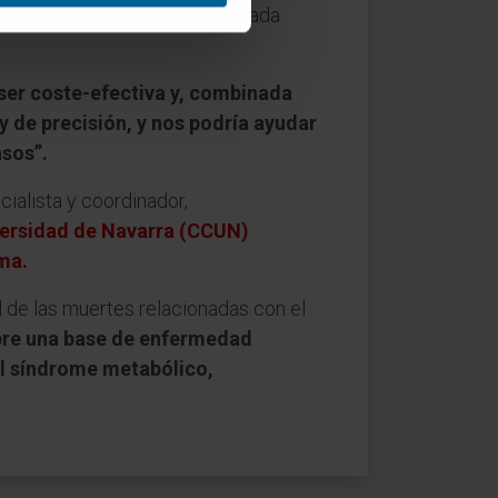
ísticas genéticas únicas de cada
ser coste-efectiva y, combinada
 de precisión, y nos podría ayudar
nsos”.
ialista y coordinador,
versidad de Navarra (CCUN)
.
ma.
 de las muertes relacionadas con el
obre una base de enfermedad
al síndrome metabólico,