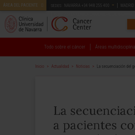
ÁREA DEL PACIENTE
NAVARRA
+34 948 255 400
MADRID
SEDES:
CONOZCA LA CLÍNICA UNIVERSIDAD DE NAVARRA
Todo sobre el cáncer
Áreas multidisciplin
Inicio
>
Actualidad
>
Noticias
>
La secuenciación del 
La secuenciaci
a pacientes c