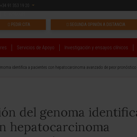
+34 91 353 19 20
INTRANET
PEDIR CITA
SEGUNDA OPINIÓN A DISTANCIA
ares
Servicios de Apoyo
Investigación y ensayos clínicos
genoma identifica a pacientes con hepatocarcinoma avanzado de peor pronóstico
ón del genoma identific
on hepatocarcinoma