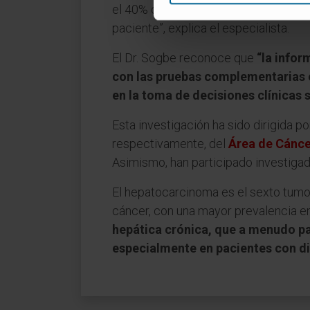
el 40% de los tumores no producen a
paciente”, explica el especialista.
El Dr. Sogbe reconoce que
“la info
con las pruebas complementarias e
en la toma de decisiones clínicas 
Esta investigación ha sido dirigida p
respectivamente, del
Área de Cánce
Asimismo, han participado investiga
El hepatocarcinoma es el sexto tumo
cáncer, con una mayor prevalencia 
hepática crónica, que a menudo pa
especialmente en pacientes con d