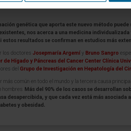
lfa-fetoproteína y que tampoco informa sobre las caracter
rmación genética que aporta este nuevo método puede 
xistentes, nos acerca a una medicina individualizada y
si estos resultados se confirman en estudios más exte
or los doctores
Josepmaría Argemí
y
Bruno Sangro
espec
r de Hígado y Páncreas del Cancer Center Clínica Uni
dores del
Grupo de Investigación en Hepatología del Ci
r más común en todo el mundo y la tercera causa principal
en hombres.
Más del 90% de los casos se desarrollan s
sa desapercibida, y que cada vez está más asociada 
iabetes y obesidad.