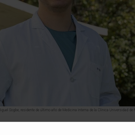
Miguel Sogbe, residente de último año de Medicina Interna de la Clínica Universidad de 