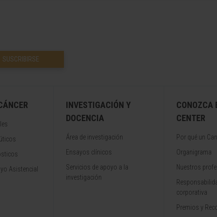
SUSCRIBIRSE
 CÁNCER
INVESTIGACIÓN Y
CONOZCA 
DOCENCIA
CENTER
les
Área de investigación
Por qué un Can
úticos
Ensayos clínicos
Organigrama
ósticos
Servicios de apoyo a la
Nuestros profe
yo Asistencial
investigación
Responsabilida
corporativa
Premios y Rec