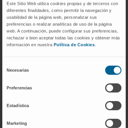
largo de su vida
, la gran mayoría, a partir de los
Este Sitio Web utiliza cookies propias y de terceros con
diferentes finalidades, como permitir la navegación y
65 años.
usabilidad de la página web, personalizar sus
Desde hace diez años, la
terapia focal es la
preferencias o realizar analíticas de uso de la página
técnica empleada contra este tumor en el 10%
web. A continuación, puede configurar sus preferencias,
rechazar o bien aceptar todas las cookies y obtener más
de los pacientes
del Centro de Próstata de la
información en nuestra
Política de Cookies
.
Clínica Universidad de Navarra. Esta técnica está
indicada en hombres con tumores de bajo
riesgo o intermedio, con lesión visible en la
Selección
resonancia y que no desean tratamientos
Necesarias
de
radicales
. Como destaca el Dr. Miñana, su
consentimiento
aplicación “exige una selección rigurosa de los
Preferencias
pacientes que podrían beneficiarse de este
tratamiento. Por eso es obligatoria la
Estadística
caracterización del cáncer mediante la
realización de resonancia magnética y biopsias
Marketing
transperineales empleando sistemas de fusión”.