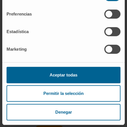
consentimiento
Sede Madrid
Preferencias
Dr. Ignacio Azinovic Gamo
Ver Curriculum
Estadística
Codirector
Departamento de Oncología Radioterápica
Sede Pamplona
Marketing
Dr. Miguel Barrio Piqueras
Ver Curriculum
Aceptar todas
Especialista
Unidad de Radiología Intervencionista
Sede Pamplona
Permitir la selección
Dr. Alberto Benito Boíllos
Ver Curriculum
Denegar
Codirector
Servicio de Radiología