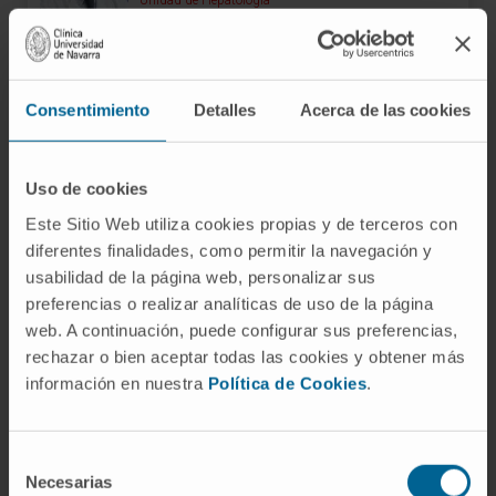
Sede Pamplona
Dr. Javier Aristu Mendióroz
Consentimiento
Detalles
Acerca de las cookies
Ver Curriculum
Director
Departamento de Oncología Radioterápica
Uso de cookies
Sede Madrid
Este Sitio Web utiliza cookies propias y de terceros con
diferentes finalidades, como permitir la navegación y
Dra. María Arraiza Sarasa
usabilidad de la página web, personalizar sus
Ver Curriculum
preferencias o realizar analíticas de uso de la página
Especialista
Servicio de Radiología
web. A continuación, puede configurar sus preferencias,
Sede Pamplona
rechazar o bien aceptar todas las cookies y obtener más
información en nuestra
Política de Cookies
.
Dra. Cristina Arribas Miranda
Ver Curriculum
Selección
Especialista
Necesarias
de
Departamento de Digestivo