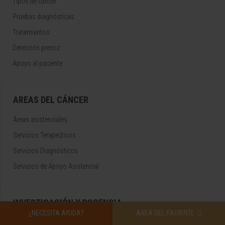
Tipos de cáncer
Pruebas diagnósticas
Tratamientos
Detección precoz
Apoyo al paciente
AREAS DEL CÁNCER
Áreas asistenciales
Servicios Terapeúticos
Servicios Diagnósticos
Servicios de Apoyo Asistencial
INVESTIGACIÓN Y DOCENCIA
¿NECESITA AYUDA?
ÁREA DEL PACIENTE
Área de investigación