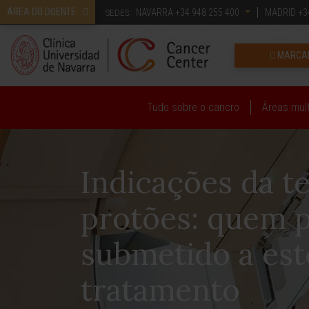
ÁREA DO DOENTE
NAVARRA
+34 948 255 400
MADRID
+34
SEDES:
CONHEÇA A CLÍNICA DA UNIVERSIDAD DE NAVARRA
MARCAR
Tudo sobre o cancro
Áreas mult
Indicações da t
protões: quem 
submetido a est
tratamento