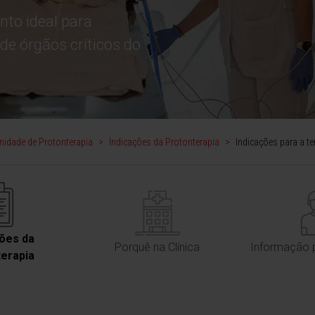
nto ideal para
de órgãos críticos do
nidade de Protonterapia
>
Indicações da Protonterapia
>
Indicações para a te
ções da
Porquê na Clínica
Informação 
terapia