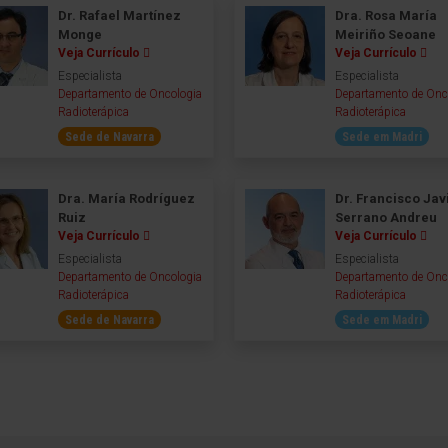
Dr. Rafael Martínez
Dra. Rosa María
Monge
Meiriño Seoane
Veja Currículo
Veja Currículo
Especialista
Especialista
Departamento de Oncologia
Departamento de Onc
Radioterápica
Radioterápica
Sede de Navarra
Sede em Madri
Dra. María Rodríguez
Dr. Francisco Jav
Ruiz
Serrano Andreu
Veja Currículo
Veja Currículo
Especialista
Especialista
Departamento de Oncologia
Departamento de Onc
Radioterápica
Radioterápica
Sede de Navarra
Sede em Madri