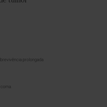
 de tumor
obrevivência prolongada.
arcoma.