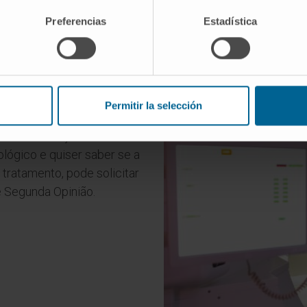
Preferencias
Estadística
ia de prótons?
Permitir la selección
 médica
do Cancer Center
s uma avaliação individual
lógico e quiser saber se a
tratamento, pode solicitar
e Segunda Opinião.