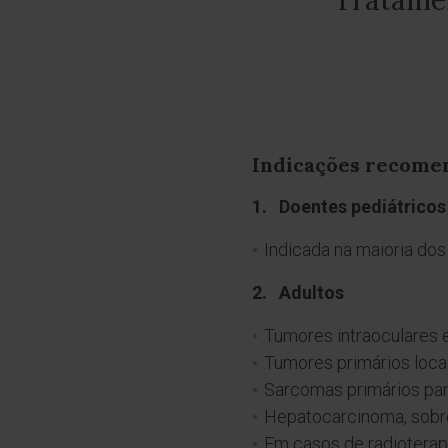
Tratamen
Indicações recome
1. Doentes pediátricos
Indicada na maioria do
2. Adultos
Tumores intraoculares e
Tumores primários loca
Sarcomas primários para
Hepatocarcinoma, sobr
Em casos de radioterapi