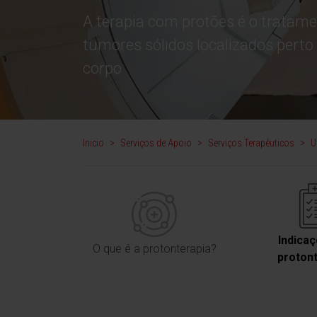
A terapia com protões é o tratame
tumores sólidos localizados perto 
corpo
Inicio
>
Serviços de Apoio
>
Serviços Terapêuticos
>
U
Indica
O que é a protonterapia?
proton