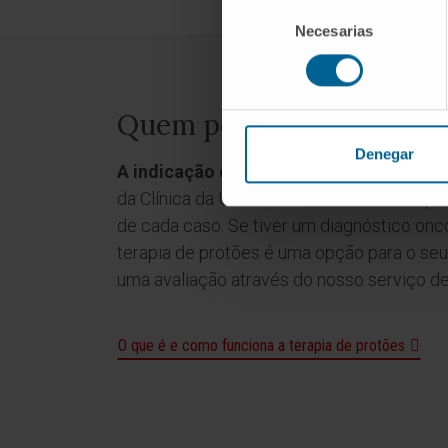
Selección
Necesarias
de
consentimiento
Quem pode receber terap
Denegar
A indicação é determinada pela equipa
da Clínica da Universidade de Navarra, apó
de cada caso. Se tiver um diagnóstico onco
terapia de protões é uma opção para o seu 
uma avaliação através do nosso serviço d
O que é e como funciona a terapia de protões