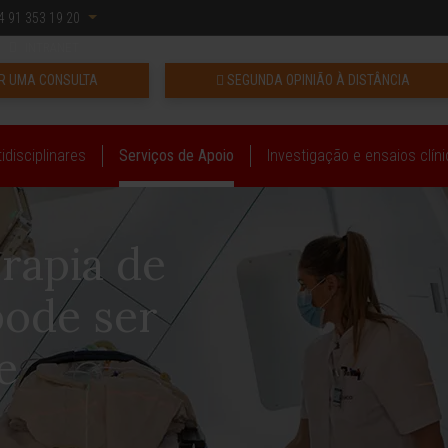
 91 353 19 20
INTRANET
 UMA CONSULTA
SEGUNDA OPINIÃO À DISTÂNCIA
idisciplinares
Serviços de Apoio
Investigação e ensaios clín
erapia de
pode ser
e