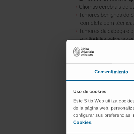
Gliomas cerebrais de b
Tumores benignos do SNC
completa com técnicas
Tumores da cabeça e do 
e glândulas salivares 
Linfomas mediastínicos
Reirradiação.
Tumores nos quais se o
clínica: cancro da mama
Consentimiento
Uso de cookies
Este Sitio Web utiliza cookie
de la página web, personaliza
configurar sus preferencias,
Cookies
.