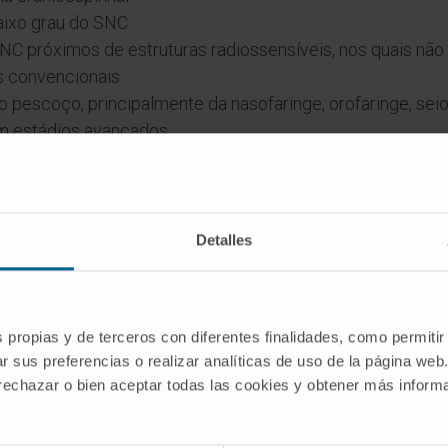
aixo grau do SNC.
 próximos de estruturas radiossensíveis, nos quais não é
 convencionais.
pescoço, principalmente da nasofaringe, orofaringe, seios
em estádios avançados.
.
bserva um benefício dosimétrico e que se encontram em 
, do pulmão, da próstata, ginecológicos e da bexiga.
Detalles
EM QUE TUMORES ESTÁ INDICADA A PROTONTERAPIA?
s propias y de terceros con diferentes finalidades, como permitir
r sus preferencias o realizar analíticas de uso de la página web
 rechazar o bien aceptar todas las cookies y obtener más infor