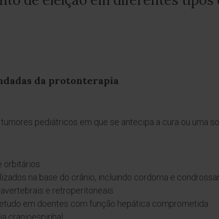
to de eleição em diferentes tipos
ndadas da protonterapia
s tumores pediátricos em que se antecipa a cura ou uma s
 orbitários.
lizados na base do crânio, incluindo cordoma e condross
vertebrais e retroperitoneais.
etudo em doentes com função hepática comprometida.
a cranioespinhal.