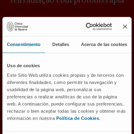
1
Consentimiento
Detalles
Acerca de las cookies
Avaliação pela equipa multidisciplinar
que toma a decisão de forma partilhada. Neste momento,
Uso de cookies
a experiência da equipa é crucial
para selecionar
Este Sitio Web utiliza cookies propias y de terceros con
cuidadosamente os
doentes que podem beneficiar de
diferentes finalidades, como permitir la navegación y
usabilidad de la página web, personalizar sus
uma reirradiação.
preferencias o realizar analíticas de uso de la página
web. A continuación, puede configurar sus preferencias,
rechazar o bien aceptar todas las cookies y obtener más
2
información en nuestra
Política de Cookies
.