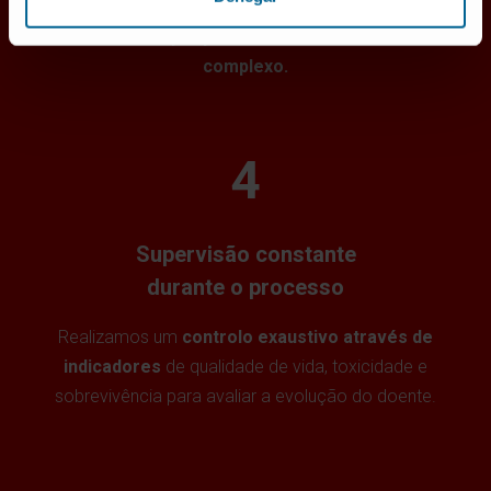
nos cuidados ao doente trabalham em conjunto para
oferecer uma
atenção personalizada neste tratamento
complexo.
4
Supervisão constante
durante o processo
Realizamos um
controlo exaustivo através de
indicadores
de qualidade de vida, toxicidade e
sobrevivência para avaliar a evolução do doente.