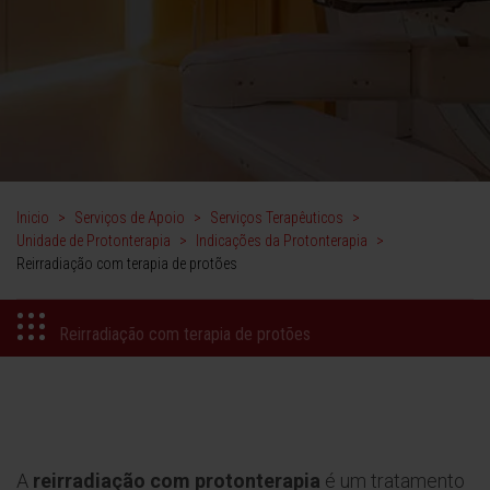
Inicio
>
Serviços de Apoio
>
Serviços Terapêuticos
>
Unidade de Protonterapia
>
Indicações da Protonterapia
>
Reirradiação com terapia de protões
Reirradiação com terapia de protões
A
reirradiação com protonterapia
é um tratamento