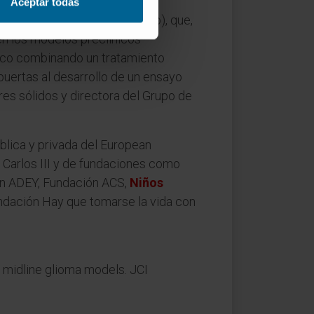
Aceptar todas
de ARN
(denominada aptámero), que,
en los modelos preclínicos
tico combinando un tratamiento
uertas al desarrollo de un ensayo
es sólidos y directora del Grupo de
ública y privada del European
d Carlos III y de fundaciones como
ón ADEY, Fundación ACS,
Niños
undación Hay que tomarse la vida con
 midline glioma models. JCI