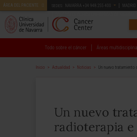
ÁREA DEL PACIENTE
NAVARRA
+34 948 255 400
MADRID
SEDES:
CONOZCA LA CLÍNICA UNIVERSIDAD DE NAVARRA
Todo sobre el cáncer
Áreas multidisciplin
Inicio
>
Actualidad
>
Noticias
>
Un nuevo tratamiento c
Un nuevo tra
radioterapia e