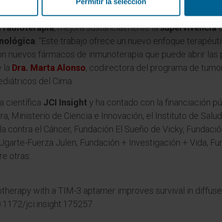
Permitir la selección
ficos han
bloqueado TIM-3 con una molécula pequeña 
a
radioterapia
, mejora sustancialmente la
supervivencia
nológica
. “Este trabajo ofrece un nuevo enfoque terapéu
on nuevos fármacos de inmunoterapia que puede abrir las p
 la
Dra. Marta Alonso
, codirectora del programa de tumor
diátricos del Cima.
a científica
JCI Insight
y ha contado con la financiación p
, Ministerio de Ciencia e Innovación, el Instituto de Salu
 contra el Cáncer, Fundación El Sueño de Vicky, Fundaci
 Ugarte-Fuerza Julen, Fundación + Investigación + Vida, F
re otras.
therapy with a TIM-3 aptamer improves survival in diffuse
.1172/jci.insight.175257.