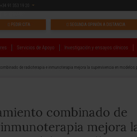
+34 91 353 19 20
INTRANET
PEDIR CITA
SEGUNDA OPINIÓN A DISTANCIA
ares
Servicios de Apoyo
Investigación y ensayos clínicos
ombinado de radioterapia e inmunoterapia mejora la supervivencia en modelos pr
tamiento combinado de
 inmunoterapia mejora l