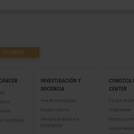
SUSCRIBIRSE
 CÁNCER
INVESTIGACIÓN Y
CONOZCA 
DOCENCIA
CENTER
les
Área de investigación
Por qué un Can
úticos
Ensayos clínicos
Organigrama
ósticos
Servicios de apoyo a la
Nuestros profe
yo Asistencial
investigación
Responsabilida