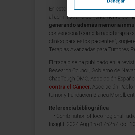
Denegar
En este estudio preclínico los cientí
al administrarlo conjuntamente con l
generando además memoria inmu
convencional como la radioterapia c
clínico para estos pacientes”, sugiere
Terapias Avanzadas para Tumores Pe
El trabajo se ha publicado en la revist
Research Council, Gobierno de Navarra
ChadTough DMG, Asociación Española
contra el Cáncer
, Asociación Pablo
tumor y Fundación Blanca Morell, ent
Referencia bibliográfica
• Combination of loco-regional radio
Insight. 2024 Aug 15:e175257. doi: 10