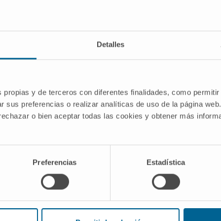
ica Universidad de Navarra han desarrollado un
tratamient
entales con los tumores cerebrales pediátricos más a
Detalles
edia (DMG)
son
tumores cerebrales
pediátricos muy agres
sar de los avances en el conocimiento genómico y del imp
, los resultados en los pacientes siguen siendo insuficien
s propias y de terceros con diferentes finalidades, como permitir
r sus preferencias o realizar analíticas de uso de la página web
vestigadores demostró que
el bloqueo de una molécula qu
 rechazar o bien aceptar todas las cookies y obtener más infor
itaria en este tipo de glioma
y
mejora el pronóstico
de
erapia (que es el tratamiento estándar para estos pacien
roambiente tumoral de los DMG, entre ellas TIM-3. Por lo t
Preferencias
Estadística
ectos beneficiosos para los pacientes con esta enfermedad
 investigador del
Grupo de Terapias Avanzadas para Tum
ca Universidad de Navarra
.
apia