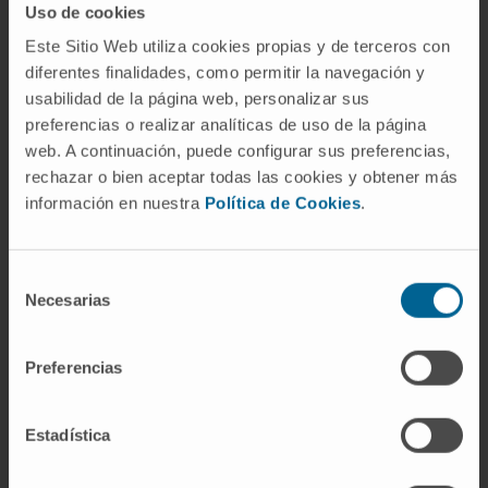
Referencia internacional en terapia
Uso de cookies
focal
Este Sitio Web utiliza cookies propias y de terceros con
diferentes finalidades, como permitir la navegación y
Junto a ello, los especialistas desarrollan desde
usabilidad de la página web, personalizar sus
hace más de once años la
terapia focal con
preferencias o realizar analíticas de uso de la página
electroporación irreversible
, una alternativa
web. A continuación, puede configurar sus preferencias,
dirigida a pacientes seleccionados con tumores
rechazar o bien aceptar todas las cookies y obtener más
localizados que permite
tratar exclusivamente
información en nuestra
Política de Cookies
.
la zona afectada por el cáncer sin necesidad
de intervenir toda la glándula prostática
.
Selección
Necesarias
La técnica supone un cambio de enfoque
de
respecto a modelos tradicionales más radicales.
consentimiento
La terapia focal destruye la lesión tumoral
Preferencias
clínicamente significativa preservando el tejido
sano que la rodea. Para ello, los especialistas
Estadística
combinan resonancia multiparamétrica, biopsias
dirigidas y tecnologías avanzadas de imagen e