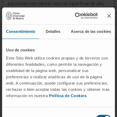
pacientes con cáncer vesical superficial de alto
riesgo que no han recibido BCG, en el ensayo
clínico
SunRISe-3
. También se está probando
este dispositivo en pacientes con cáncer de
vejiga músculo-invasivo antes de una cistectomía
Consentimiento
Detalles
Acerca de las cookies
radical (extirpación completa de la vejiga) o en
pacientes que o no son candidatos a cistectomía
Uso de cookies
o la rechazan y optan por un abordaje
Este Sitio Web utiliza cookies propias y de terceros con
conservador con quimioterapia y radioterapia.
diferentes finalidades, como permitir la navegación y
Según el
Dr. Felipe Villacampa
, especialista en
usabilidad de la página web, personalizar sus
preferencias o realizar analíticas de uso de la página
Urología de la Clínica e investigador principal de
web. A continuación, puede configurar sus preferencias,
este estudio, “el cáncer de vejiga es un tumor
rechazar o bien aceptar todas las cookies y obtener más
mucho más frecuente de lo que se piensa. Ocupa
información en nuestra
Política de Cookies
.
el noveno lugar en cuanto al número de
diagnósticos de cáncer a nivel mundial. La media
de edad del diagnóstico en nuestro país se
Selección