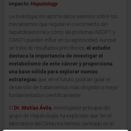
impacto
Hepatology
.
La investigación aporta datos valiosos sobre los
mecanismos que regulan el crecimiento del
hepatoblastoma y cómo las proteínas NEDP1 y
CAND1 pueden influir en su agresividad. Aunque
se trata de resultados preclínicos,
el estudio
destaca la importancia de investigar el
metabolismo de este cáncer y proporciona
una base sólida para explorar nuevas
estrategias
que, en el futuro, podrían guiar el
desarrollo de tratamientos más dirigidos y mejor
fundamentados científicamente.
El
Dr. Matías Ávila
, investigador principal del
grupo de Hepatología, ha explicado que “en el
laboratorio del Cima nos hemos centrado en el