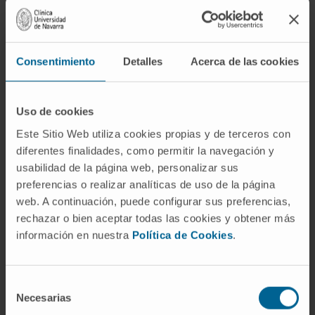
desarrollo y caracterización de los modelos
preclínicos de hepatoblastoma” y ha subrayado la
importancia de desarrollar alternativas
terapéuticas, “muy necesarias para el mejor
Consentimiento
Detalles
Acerca de las cookies
tratamiento de este cáncer infantil".
El hepatoblastoma es un tumor pediátrico poco
Uso de cookies
frecuente, y que afecta aproximadamente a 1–2
Este Sitio Web utiliza cookies propias y de terceros con
niños por millón cada año. Aunque los
diferentes finalidades, como permitir la navegación y
tratamientos actuales han mejorado
usabilidad de la página web, personalizar sus
significativamente la supervivencia, algunos
preferencias o realizar analíticas de uso de la página
pacientes presentan recaídas o resistencia a la
web. A continuación, puede configurar sus preferencias,
rechazar o bien aceptar todas las cookies y obtener más
quimioterapia.
información en nuestra
Política de Cookies
.
El estudio se ha desarrollado en el marco del
CIBEREHD
del Instituto de Salud Carlos III y es
Selección
una iniciativa colaborativa apoyada por la
Necesarias
de
Asociación Española Contra el Cáncer (
AECC
), que