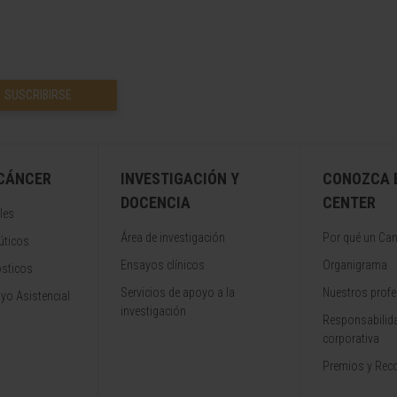
SUSCRIBIRSE
 CÁNCER
INVESTIGACIÓN Y
CONOZCA 
DOCENCIA
CENTER
les
Área de investigación
Por qué un Can
úticos
Ensayos clínicos
Organigrama
ósticos
Servicios de apoyo a la
Nuestros profe
yo Asistencial
investigación
Responsabilida
corporativa
Premios y Rec