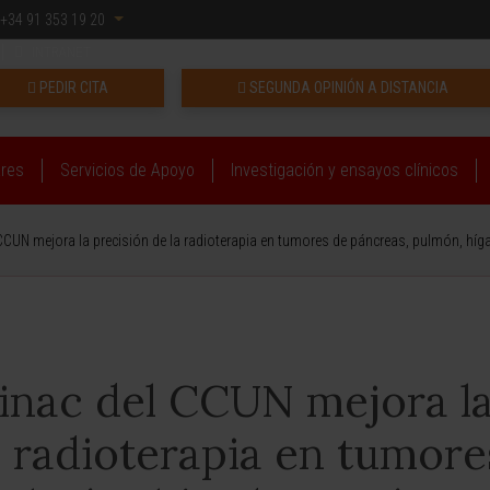
+34 91 353 19 20
INTRANET
PEDIR CITA
SEGUNDA OPINIÓN A DISTANCIA
ares
Servicios de Apoyo
Investigación y ensayos clínicos
CCUN mejora la precisión de la radioterapia en tumores de páncreas, pulmón, híg
inac del CCUN mejora l
a radioterapia en tumore