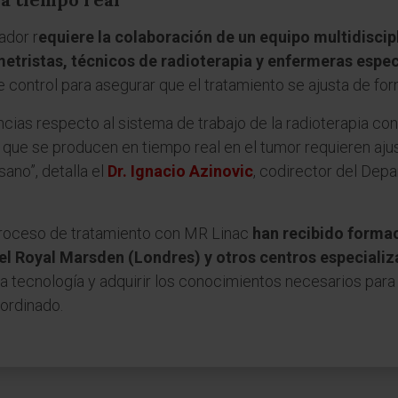
ador r
equiere la colaboración de un equipo multidisci
metristas, técnicos de radioterapia y enfermeras espe
e control para asegurar que el tratamiento se ajusta de fo
encias respecto al sistema de trabajo de la radioterapia co
s que se producen en tiempo real en el tumor requieren aju
sano”, detalla el
Dr. Ignacio Azinovic
, codirector del Dep
proceso de tratamiento con MR Linac
han recibido formac
el Royal Marsden (Londres) y otros centros especiali
a tecnología y adquirir los conocimientos necesarios para
oordinado.