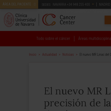
ÁREA DEL PACIENTE
NAVARRA
+34 948 255 400
MADRID
SEDES:
CONOZCA LA CLÍNICA UNIVERSIDAD DE NAVARRA
Todo sobre el cáncer
Áreas multidisciplin
Inicio
>
Actualidad
>
Noticias
>
El nuevo MR Linac del 
El nuevo MR L
precisión de l