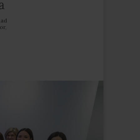
a
dad
or,