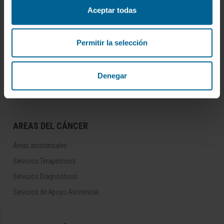
TODO SOBRE EL CÁNCER
Aceptar todas
Tipos de cáncer
Permitir la selección
Pruebas diagnósticas
Tratamientos
Detección precoz
Denegar
Apoyo al paciente
AREAS DEL CÁNCER
Áreas asistenciales
Servicios Terapeúticos
Servicios Diagnósticos
Servicios de Apoyo Asistencial