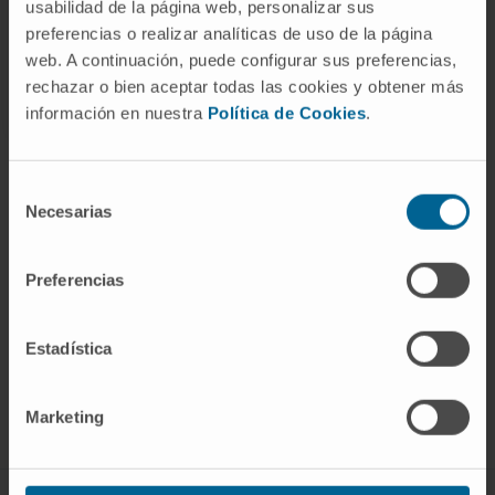
Benéfica
Niños Contra el Cáncer
, una cita
usabilidad de la página web, personalizar sus
solidaria que cada año acoge a cerca de 2.000
preferencias o realizar analíticas de uso de la página
personas entre Pamplona y Madrid.
web. A continuación, puede configurar sus preferencias,
rechazar o bien aceptar todas las cookies y obtener más
información en nuestra
Política de Cookies
.
Selección
Necesarias
de
consentimiento
Preferencias
Darse de alta en nuestro boletín
Estadística
SUSCRIBIRSE
Síguenos
Marketing