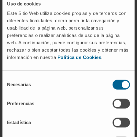
Uso de cookies
evitar las náuseas y los vómitos en pacientes
Este Sitio Web utiliza cookies propias y de terceros con
oncológicos. Sin embargo, la aplicación de las
diferentes finalidades, como permitir la navegación y
guías requiere siempre individualizar cada
usabilidad de la página web, personalizar sus
caso
”.
preferencias o realizar analíticas de uso de la página
web. A continuación, puede configurar sus preferencias,
Las preguntas planteadas interpelan sobre la
rechazar o bien aceptar todas las cookies y obtener más
necesidad de obtener datos en vida real y
información en nuestra
Política de Cookies
.
reportados por los pacientes, con el fin de evaluar
si la eficacia y toxicidad observadas en los
ensayos clínicos se confirman en la práctica
Selección
Necesarias
clínica diaria. Asimismo, ayudan a revaluar el plan
de
consentimiento
terapéutico mediante la reducción de dosis, la
combinación de medicamentos o la prolongación
Preferencias
de tratamientos más allá de lo estipulado.
Estadística
La farmacia hospitalaria desempeña un papel
esencial en este proceso, no solo en la