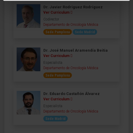
Dr. Javier Rodríguez Rodríguez
Ver Curriculum
Codirector
Departamento de Oncología Médica
Sede Pamplona
Sede Madrid
Dr. José Manuel Aramendía Beitia
Ver Curriculum
Especialista
Departamento de Oncología Médica
Sede Pamplona
Dr. Eduardo Castañón Álvarez
Ver Curriculum
Especialista
Departamento de Oncología Médica
Sede Madrid