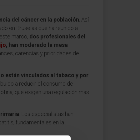
ncia del cáncer en la población
. Así
ado en Bruselas que ha reunido a
n este marco,
dos profesionales del
ijo
, han moderado la mesa
ances, carencias y prioridades de
o están vinculados al tabaco y por
ribuido a reducir el consumo de
cotina, que exigen una regulación más
rimaria
. Los especialistas han
atitis, fundamentales en la