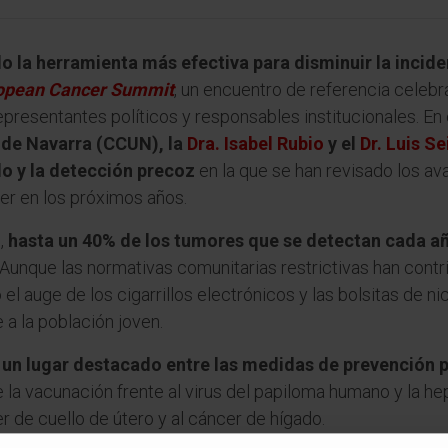
o la herramienta más efectiva para disminuir la incide
opean Cancer Summit
, un encuentro de referencia celebr
 representantes políticos y responsables institucionales. E
 de Navarra (CCUN), la
Dra. Isabel Rubio
y el
Dr. Luis Se
do y la detección precoz
en la que se han revisado los av
cer en los próximos años.
e,
hasta un 40% de los tumores que se detectan cada añ
 Aunque las normativas comunitarias restrictivas han cont
 auge de los cigarrillos electrónicos y las bolsitas de ni
 a la población joven.
un lugar destacado entre las medidas de prevención p
a vacunación frente al virus del papiloma humano y la hep
r de cuello de útero y al cáncer de hígado.