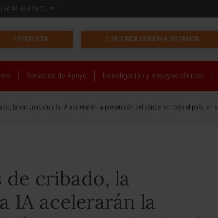
+34 91 353 19 20
INTRANET
PEDIR CITA
SEGUNDA OPINIÓN A DISTANCIA
ares
Servicios de Apoyo
Investigación y ensayos clínicos
do, la vacunación y la IA acelerarán la prevención del cáncer en todo el país, en 
de cribado, la
a IA acelerarán la