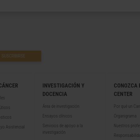
SUSCRIBIRSE
 CÁNCER
INVESTIGACIÓN Y
CONOZCA 
DOCENCIA
CENTER
les
Área de investigación
Por qué un Can
úticos
Ensayos clínicos
Organigrama
ósticos
Servicios de apoyo a la
Nuestros profe
yo Asistencial
investigación
Responsabilida