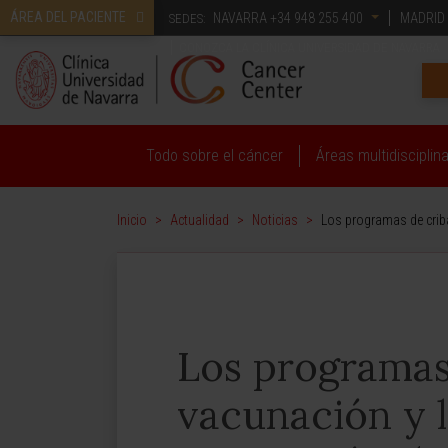
ÁREA DEL PACIENTE
NAVARRA
+34 948 255 400
MADRID
SEDES:
CONOZCA LA CLÍNICA UNIVERSIDAD DE NAVARRA
Todo sobre el cáncer
Áreas multidisciplin
Inicio
>
Actualidad
>
Noticias
>
Los programas de criba
Los programas 
vacunación y l