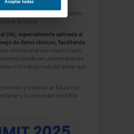
Aceptar todas
vos tanto en deshabituación
cluir el cribado de cáncer de pulmón
gía de la Clínica.
ial (IA), especialmente aplicada al
nejo de datos clínicos, facilitando
dio internacional que muestra tanto
e momento puede ser una herramienta
stas ni el trabajo multidisciplinar que
revención y construir un futuro con
itarias y la comunidad científica.