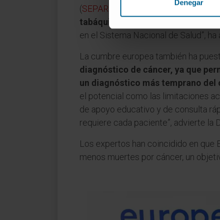
Denegar
(
SEPAR
),
ya ha reclutado casi 1.00
tabáquica como en la detección d
en el Sistema Nacional de Salud”, ha 
La cumbre europea también ha puest
diagnóstico de cáncer, ya que perm
un diagnóstico más temprano del 
el potencial como las limitaciones 
de apoyo educativo y de consulta rápid
requiere cada paciente”, advierte la 
Los expertos han coincidido en que E
menos muertes por cáncer, un objetiv