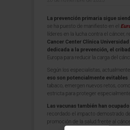
La prevención primaria sigue siend
se ha puesto de manifiesto en el
Eur
líderes en la lucha contra el cáncer,
Cancer Center Clínica Universidad
dedicada a la prevención, el criba
Europa para reducir la carga del cán
Según los especialistas, actualment
eso son potencialmente evitables
.
tabaco, emergen nuevos retos, como el
estricta para proteger especialmente
Las vacunas también han ocupado 
recordado el impacto demostrado de l
promoción de la salud frente al cánce