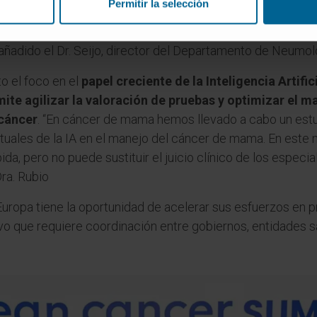
Permitir la selección
0 voluntarios y está obteniendo resultados muy positi
e nódulos pulmonares
. Esto evidencia la necesidad de in
añadido el Dr. Seijo, director del Departamento de Neumolo
o el foco en el
papel creciente de la Inteligencia Artific
ite agilizar la valoración de pruebas y optimizar el ma
cáncer
. “En cáncer de mama hemos llevado a cabo un estu
actuales de la IA en el manejo del cáncer de mama. En est
a, pero no puede sustituir el juicio clínico de los especiali
Dra. Rubio
uropa tiene la oportunidad de acelerar sus esfuerzos en p
o que requiere coordinación entre gobiernos, entidades san