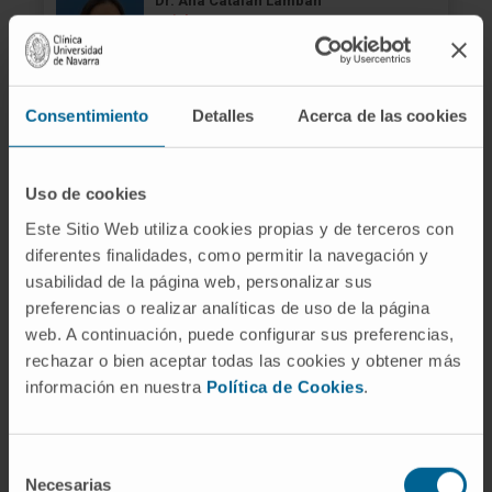
Dr. Ana Catalán Lambán
Voir le CV
Spécialiste
Département de Pédiatrie
Siège de Pampelune
Consentimiento
Detalles
Acerca de las cookies
Dr. Alejandra de la Fuente Añó
Voir le CV
Uso de cookies
Spécialiste
Service de Chirurgie Thoracique
Este Sitio Web utiliza cookies propias y de terceros con
diferentes finalidades, como permitir la navegación y
Siège de Madrid
usabilidad de la página web, personalizar sus
preferencias o realizar analíticas de uso de la página
Dr. María Die Trill
web. A continuación, puede configurar sus preferencias,
Voir le CV
rechazar o bien aceptar todas las cookies y obtener más
Psychologue
información en nuestra
Política de Cookies
.
Département d’Oncologie Médicale
Siège de Madrid
Selección
Dr. Mariana Elorz Carlón
Necesarias
de