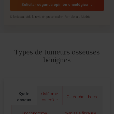
Solicitar segunda opinión oncológica →
Si lo desea,
pida la revisión
presencial en Pamplona o Madrid.
Types de tumeurs osseuses
bénignes
Kyste
Ostéome
Ostéochondrome
osseux
ostéoïde
Enchondrome
Dysplasie fibreuse