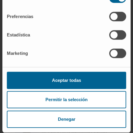
Voir le CV
consentimiento
Spécialiste
Service de Radiologie
Preferencias
Siège de Pampelune
Estadística
Dr. Jorge Gómez Álvarez
Voir le CV
Marketing
Spécialiste
Département de Chirurgie Orthopédique et
Traumatologique
Siège de Madrid
Aceptar todas
Dr. Edgar Fernando Guillén Valderrama
Voir le CV
Permitir la selección
Spécialiste
Service de Médecine Nucléaire
Siège de Madrid
Denegar
Dr. Laura Lucía Hernández Vargas