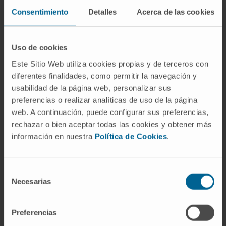
doce instituciones: el Centro de Investigación
Consentimiento
Detalles
Acerca de las cookies
Cooperativa en Biociencias (CIC bioGUNE), el
Instituto de Biomedicina de Sevilla (IBIS), el
Instituto de investigación Hospital 12 de octubre
Uso de cookies
(i+12), el Centro de Investigación del Cáncer
Este Sitio Web utiliza cookies propias y de terceros con
(CSIC - Universidad de Salamanca), el Centro
diferentes finalidades, como permitir la navegación y
Nacional Investigaciones Oncológicas (CNIO), la
usabilidad de la página web, personalizar sus
Fundació de Recerca Clínic Barcelona-Institut
preferencias o realizar analíticas de uso de la página
web. A continuación, puede configurar sus preferencias,
d’Investigacions Biomèdiques August Pi i Sunyer,
rechazar o bien aceptar todas las cookies y obtener más
el Hospital del Mar Research Institute, el Instituto
información en nuestra
Política de Cookies
.
de Investigación Biomédica (IRB Barcelona), el
Instituto de Investigación Biomédica de Bellvitge
(IDIBELL), el Instituto de Investigación contra la
Selección
Necesarias
Leucemia Josep Carreras (IJC), el Instituto de
de
Investigación Sanitaria La Fe (IISLAFE) y el Vall
consentimiento
d'Hebron Instituto de Oncología (VHIO).
Preferencias