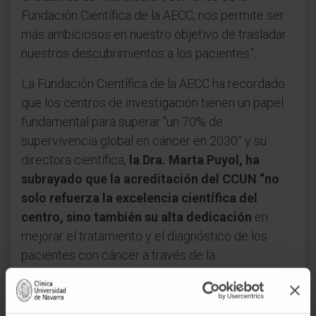
Fundación Científica de la AECC, nos permite ser
más ambiciosos en nuestro objetivo de trasladar
nuestros descubrimientos a los pacientes”.
La Fundación Científica de la AECC ha recordado
que los centros de investigación tienen un papel
fundamental para superar "un 70% de
supervivencia global en cáncer en 2030” y su
directora científica,
la Dra. Marta Puyol, ha
subrayado que la acreditación del CCUN “no
solo refuerza la excelencia científica del
centro, sino también su alta dedicación
en
mejorar el tratamiento y el diagnóstico de los
pacientes con cáncer a través de la
investigación”.
Con el CCUN, han recibido esta acreditación otras