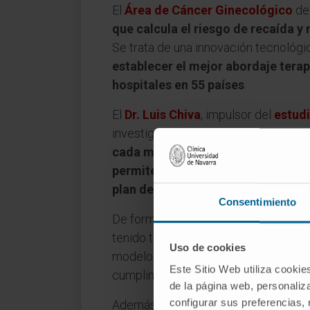
El
Área de Cáncer Ginecológico
del
que calcula el riesgo de recaída y
Se trata de una innovación tecnológi
establecer el mejor abordaje tera
hospitales en 55 países
.
El
Dr. Luis Chiva
, impulsor del
estud
investigación “es la más amplia que 
cada mujer participante introduci
permite un mayor conocimiento de s
plan de tratamiento para cada una 
Consentimiento
De forma guiada, el médico y la pac
tenido tras el primer diagnóstico o l
Uso de cookies
modelo logístico, la herramienta real
Este Sitio Web utiliza cookie
cumplimentadas.
de la página web, personaliza
configurar sus preferencias,
Además, tras este primer año de aná