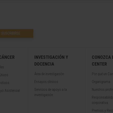
SUSCRIBIRSE
 CÁNCER
INVESTIGACIÓN Y
CONOZCA 
DOCENCIA
CENTER
les
Área de investigación
Por qué un Can
úticos
Ensayos clínicos
Organigrama
ósticos
Servicios de apoyo a la
Nuestros profe
yo Asistencial
investigación
Responsabilida
corporativa
Premios y Rec