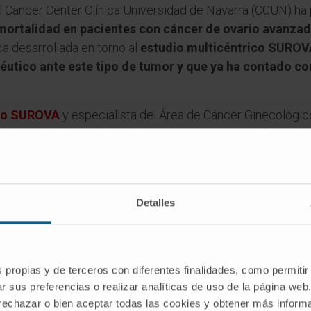
 Cancer Center Clínica Universidad de Navarra (CCUN) ha
 mortalidad en pacientes con cáncer de ovario avanzad
ca desarrollada en torno al
estudio multicéntrico SUROVA
péutico ante este tipo de tumor y que ya ha contado c
io SUROVA
y especialista del Área de Cáncer Ginecológic
se ha realizado en el mundo entre pacientes con cáncer de
r sus datos médicos para conocer su riesgo de recaída 
u salud, a la vez que facilita a su médico la persona
de ellas
”.
Detalles
iente pueden completar campos como presencia de enfermed
a existencia de complicaciones postoperatorias, entre otros.
iza un cálculo de la puntuación del riesgo mediante los coe
s propias y de terceros con diferentes finalidades, como permitir
r sus preferencias o realizar analíticas de uso de la página web
 rechazar o bien aceptar todas las cookies y obtener más infor
lisis, el estudio SUROVA ha comparado entre más de 3.500 