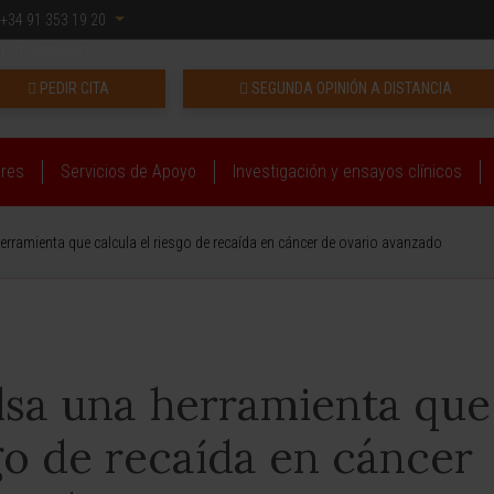
+34 91 353 19 20
INTRANET
PEDIR CITA
SEGUNDA OPINIÓN A DISTANCIA
ares
Servicios de Apoyo
Investigación y ensayos clínicos
rramienta que calcula el riesgo de recaída en cáncer de ovario avanzado
sa una herramienta que
sgo de recaída en cáncer