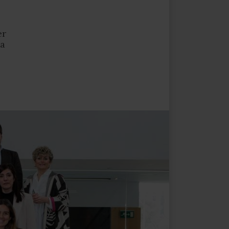
er
va