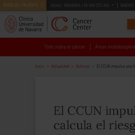
ÁREA DEL PACIENTE
NAVARRA
+34 948 255 400
MADRID
SEDES:
CONOZCA LA CLÍNICA UNIVERSIDAD DE NAVARRA
Todo sobre el cáncer
Áreas multidisciplin
Inicio
>
Actualidad
>
Noticias
>
El CCUN impulsa una he
El CCUN impul
calcula el rie