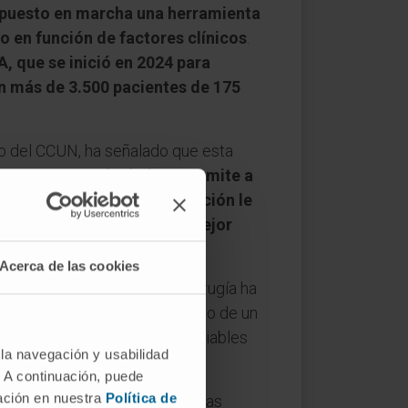
puesto en marcha una herramienta
o en función de factores clínicos
.
, que se inició en 2024 para
on más de 3.500 pacientes de 175
o del CCUN, ha señalado que esta
 ovario.
Esta calculadora permite a
y mortalidad. Esta información le
lización y adecuación del mejor
Acerca de las cookies
ad residual, qué tipo de cirugía ha
 Con ello, gracias al desarrollo de un
ficientes obtenidos de las variables
 la navegación y usabilidad
. A continuación, puede
mación en nuestra
Política de
pacientes los resultados de las