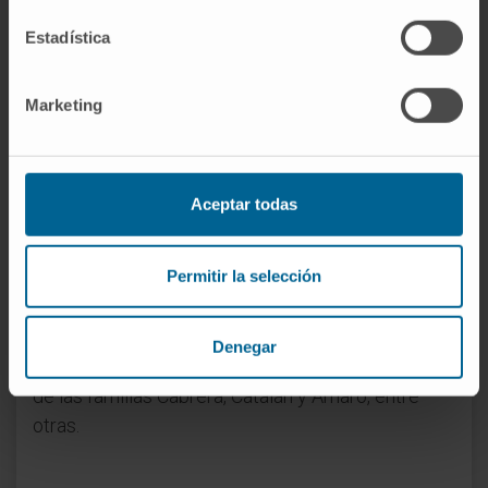
esperamos iniciar los ensayos clínicos fase I en
Estadística
2027”, concluye el Dr. Jesús Prieto, codirector del
trabajo y profesor Emérito de la Facultad de
Marketing
Medicina.
En el trabajo han participado grupos
internacionales del Queen Mary University of
Aceptar todas
London (Reino Unido) y del Broad Institute, en
Cambridge (Estados Unidos), y ha contado con
Permitir la selección
financiación pública del Ministerio de Ciencia,
Innovación y Universidades y del Gobierno de
Navarra, con el apoyo de las fundaciones Aciturri,
Denegar
José Soriano, Ramón Areces, Echébano, así como
de las familias Cabrera, Catalán y Amaro, entre
otras.