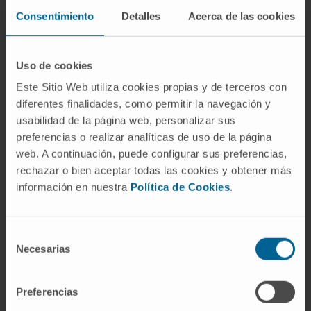
radioterapia y la respuesta inmune. Además,
Consentimiento
Detalles
Acerca de las cookies
gracias al particular diseño del vector, esto ocurre
de manera localizada en el propio tumor, lo que
Uso de cookies
evita la aparición de toxicidad en otros órganos”,
Este Sitio Web utiliza cookies propias y de terceros con
apunta el investigador del Cima.
diferentes finalidades, como permitir la navegación y
Los resultados han confirmado la seguridad y
usabilidad de la página web, personalizar sus
preferencias o realizar analíticas de uso de la página
eficacia de esta terapia combinada en
web. A continuación, puede configurar sus preferencias,
múltiples modelos experimentales de tumores
rechazar o bien aceptar todas las cookies y obtener más
sólidos como melanoma, cáncer de páncreas,
información en nuestra
Política de Cookies
.
colon o pulmón, entre otros.
“En los próximos
meses continuaremos con los estudios de
toxicología en la
Unidad de Desarrollo del
Selección
Necesarias
Medicamento
(Drug Development Unit-DDUNAV)
de
consentimiento
de la
Facultad de Farmacia y Nutrición de la
Universidad de Navarra
para calibrar la dosis
Preferencias
más adecuada. Con los datos obtenidos,