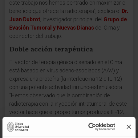
este trabajo nos hemos centrado en maximizar el
beneficio que ofrece la radioterapia”, explica el
Dr.
Juan Dubrot
, investigador principal del
Grupo de
Evasión Tumoral y Nuevas Dianas
del Cima y
codirector del trabajo.
Doble acción terapéutica
El vector de terapia génica diseñado en el Cima
está basado en virus adeno-asociados (AAV) y
expresa una proteína (la interleucina 12 o IL-12)
con una potente actividad inmuno-estimuladora.
“Hemos observado que la combinación de
radioterapia con la inyección intratumoral de este
vector hace que el propio tumor produzca IL-12,
la cual a su vez
activa el sistema inmune para
luchar contra el cáncer.
De este modo, el tumor
es eliminado por la acción conjunta de la