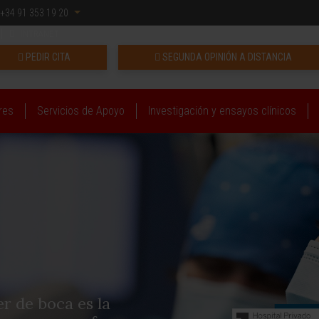
+34 91 353 19 20
INTRANET
PEDIR CITA
SEGUNDA OPINIÓN A DISTANCIA
res
Servicios de Apoyo
Investigación y ensayos clínicos
r de boca es la