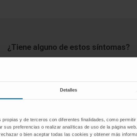
¿Tiene alguno de estos síntomas?
Si sospecha que padece alguno de los síntomas mencionados,
debe acudir para su diagnóstico a un especialista médico.
Detalles
SOLICITE UNA CITA CON NUESTROS ESPECIALISTAS
s propias y de terceros con diferentes finalidades, como permitir
r sus preferencias o realizar analíticas de uso de la página web
 rechazar o bien aceptar todas las cookies y obtener más infor