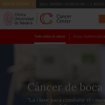
ÁREA DEL PACIENTE
NAVARRA
+34 948 255 400
MADRID
SEDES:
CONOZCA LA CLÍNICA UNIVERSIDAD DE NAVARRA
Todo sobre el cáncer
Áreas multidisciplina
Cáncer de boca
"La clave para combatir el cánce