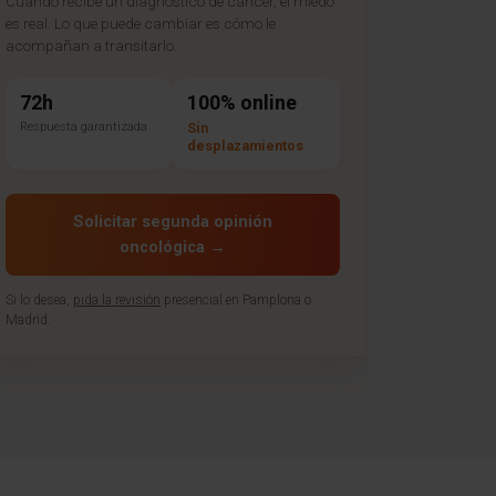
Cuando recibe un diagnóstico de cáncer, el miedo
es real. Lo que puede cambiar es cómo le
acompañan a transitarlo.
72h
100% online
Respuesta garantizada
Sin
desplazamientos
Solicitar segunda opinión
oncológica →
Si lo desea,
pida la revisión
presencial en Pamplona o
Madrid.