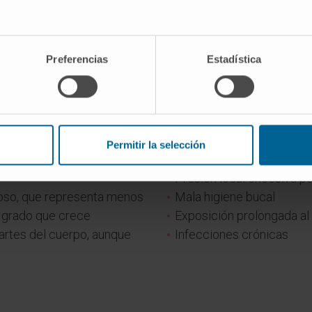
Preferencias
Estadística
Factores de rie
a, que varían en su
Los principales factores de
uyen los tumores de las
boca son:
Permitir la selección
. El tipo más frecuente es
Consumo de tabaco y alc
camosas.
Presión local excesiva p
coso, que representa menos
Mala higiene bucal
o grado que crece
Exposición prolongada al 
artes del cuerpo, aunque
Infecciones crónicas