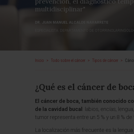
prevención, el diagnóstico tem
multidisciplinar"
DR. JUAN MANUEL ALCALDE NAVARRETE
ESPECIALISTA. DEPARTAMENTO DE OTORRINOLARINGOLO
Inicio
>
Todo sobre el cáncer
>
Tipos de cáncer
>
Cánc
¿Qué es el cáncer de boc
El cáncer de boca, también conocido com
de la cavidad bucal
: labios, encías, lengua
tumor representa entre un 5 % y un 8 % de
La localización más frecuente es la lengua