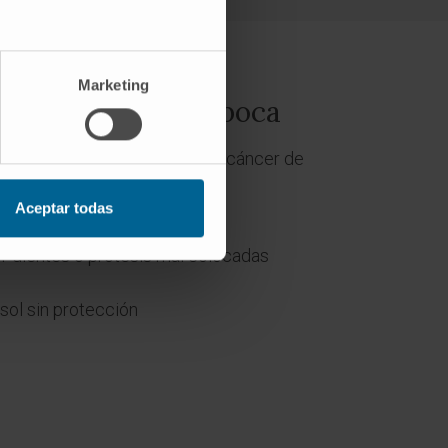
Marketing
sgo del cáncer de boca
 riesgo para el desarrollo del cáncer de
Aceptar todas
ohol
or dientes o prótesis mal colocadas
sol sin protección